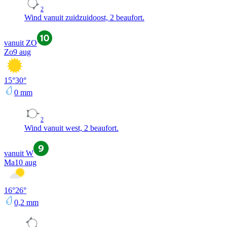
2
Wind vanuit zuidzuidoost, 2 beaufort.
vanuit ZO
Zo
9 aug
15
°
30
°
0
mm
2
Wind vanuit west, 2 beaufort.
vanuit W
Ma
10 aug
16
°
26
°
0,2
mm