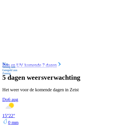
Nu
Zon en UV komende 7 dagen
Weinig zon
Geregeld zon
Zonnig
5 dagen weersverwachting
Het weer voor de komende dagen in Zeist
Do
6 aug
15
°
22
°
0
mm