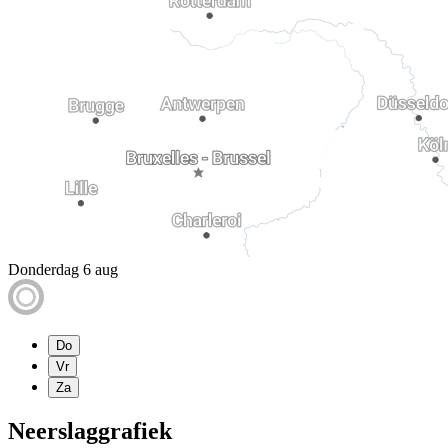
Donderdag 6 aug
Do
Vr
Za
Neerslaggrafiek