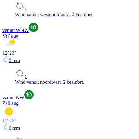
4
Wind vanuit westnoordwest, 4 beaufort.
vanuit WNW
Vr
7 aug
12
°
23
°
0
mm
2
Wind vanuit noordwest, 2 beaufort.
vanuit NW
Za
8 aug
12
°
26
°
0
mm