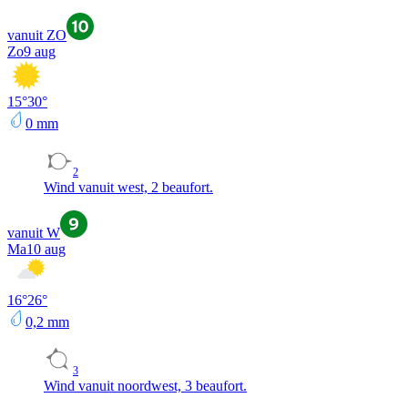
vanuit ZO
Zo
9 aug
15
°
30
°
0
mm
2
Wind vanuit west, 2 beaufort.
vanuit W
Ma
10 aug
16
°
26
°
0,2
mm
3
Wind vanuit noordwest, 3 beaufort.