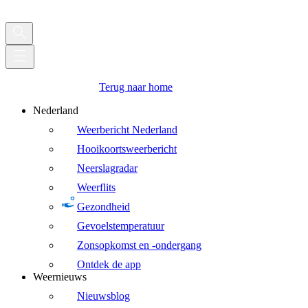
Terug naar home
Nederland
Weerbericht Nederland
Hooikoortsweerbericht
Neerslagradar
Weerflits
Gezondheid
Gevoelstemperatuur
Zonsopkomst en -ondergang
Ontdek de app
Weernieuws
Nieuwsblog