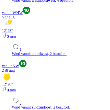
Wind vanuit westnoordwest, 4 beaufort.
vanuit WNW
Vr
7 aug
12
°
23
°
0
mm
2
Wind vanuit noordwest, 2 beaufort.
vanuit NW
Za
8 aug
12
°
26
°
0
mm
2
Wind vanuit zuidzuidoost, 2 beaufort.