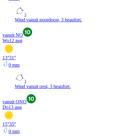
3
Wind vanuit noordoost, 3 beaufort.
vanuit NO
Wo
12 aug
13
°
31
°
0
mm
3
Wind vanuit oost, 3 beaufort.
vanuit ONO
Do
13 aug
15
°
35
°
0
mm