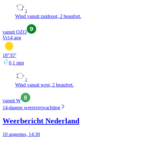
2
Wind vanuit zuidoost, 2 beaufort.
vanuit OZO
Vr
14 aug
18
°
35
°
0,1
mm
2
Wind vanuit west, 2 beaufort.
vanuit W
14-daagse weersverwachting
Weerbericht Nederland
10 augustus, 14:30