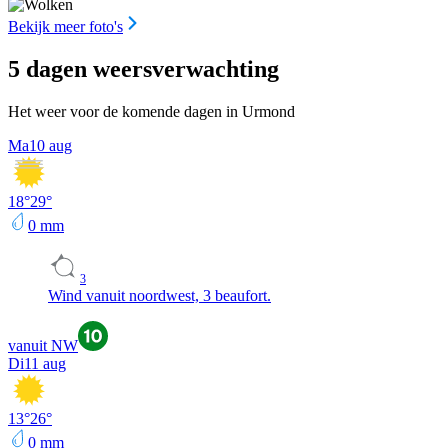
Bekijk meer foto's
5 dagen weersverwachting
Het weer voor de komende dagen in Urmond
Ma
10 aug
18
°
29
°
0
mm
3
Wind vanuit noordwest, 3 beaufort.
vanuit NW
Di
11 aug
13
°
26
°
0
mm