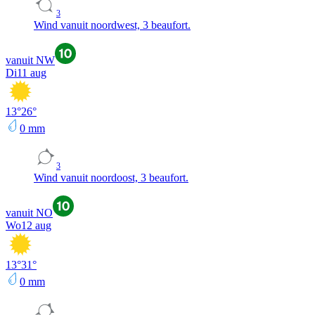
3
Wind vanuit noordwest, 3 beaufort.
vanuit NW
Di
11 aug
13
°
26
°
0
mm
3
Wind vanuit noordoost, 3 beaufort.
vanuit NO
Wo
12 aug
13
°
31
°
0
mm