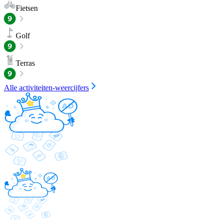
Fietsen
Golf
Terras
Alle activiteiten-weercijfers