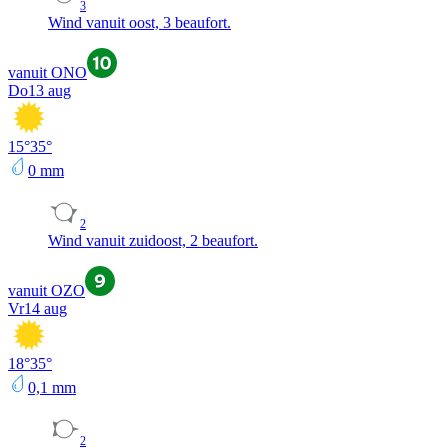
3
Wind vanuit oost, 3 beaufort.
vanuit ONO
Do
13 aug
15
°
35
°
0
mm
2
Wind vanuit zuidoost, 2 beaufort.
vanuit OZO
Vr
14 aug
18
°
35
°
0,1
mm
2