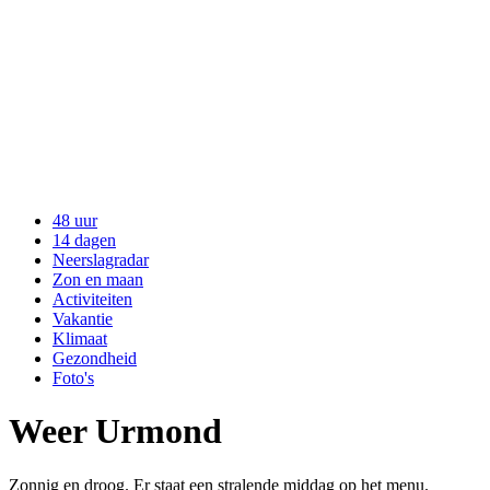
48 uur
14 dagen
Neerslagradar
Zon en maan
Activiteiten
Vakantie
Klimaat
Gezondheid
Foto's
Weer Urmond
Zonnig en droog. Er staat een stralende middag op het menu.