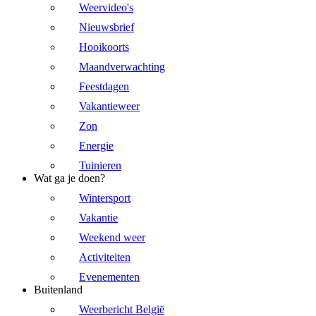
Weervideo's
Nieuwsbrief
Hooikoorts
Maandverwachting
Feestdagen
Vakantieweer
Zon
Energie
Tuinieren
Wat ga je doen?
Wintersport
Vakantie
Weekend weer
Activiteiten
Evenementen
Buitenland
Weerbericht België