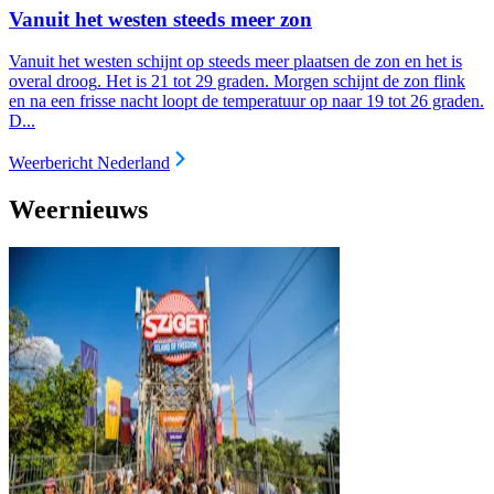
Vanuit het westen steeds meer zon
Vanuit het westen schijnt op steeds meer plaatsen de zon en het is
overal droog
. Het is 21 tot 29 graden. Morgen schijnt de zon flink
en na een frisse nacht loopt de temperatuur op naar 19 tot 26 graden.
D...
Weerbericht Nederland
Weernieuws