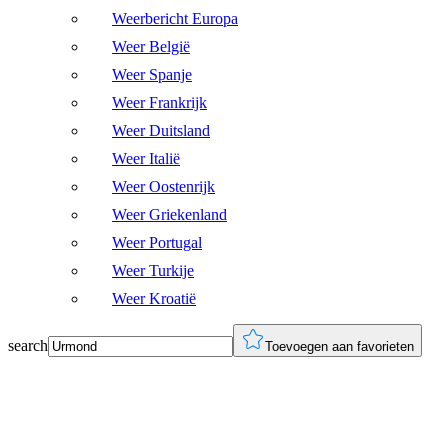
Weerbericht Europa
Weer België
Weer Spanje
Weer Frankrijk
Weer Duitsland
Weer Italië
Weer Oostenrijk
Weer Griekenland
Weer Portugal
Weer Turkije
Weer Kroatië
search
Toevoegen aan favorieten