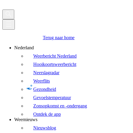
Terug naar home
Nederland
Weerbericht Nederland
Hooikoortsweerbericht
Neerslagradar
Weerflits
Gezondheid
Gevoelstemperatuur
Zonsopkomst en -ondergang
Ontdek de app
Weernieuws
Nieuwsblog