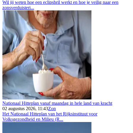
Wil jij weten hoe een eclipsbril werkt en hoe je veilig naar een
zonsverduisteri...
Nationaal Hitteplan vanaf maandag in hele land van kracht
02 augustus 2026, 11:43
Zon
Het Nationaal Hitteplan van het Rijksinstituut voor
Volksgezondheid en Milieu (R...