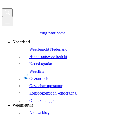
Terug naar home
Nederland
Weerbericht Nederland
Hooikoortsweerbericht
Neerslagradar
Weerflits
Gezondheid
Gevoelstemperatuur
Zonsopkomst en -ondergang
Ontdek de app
Weernieuws
Nieuwsblog