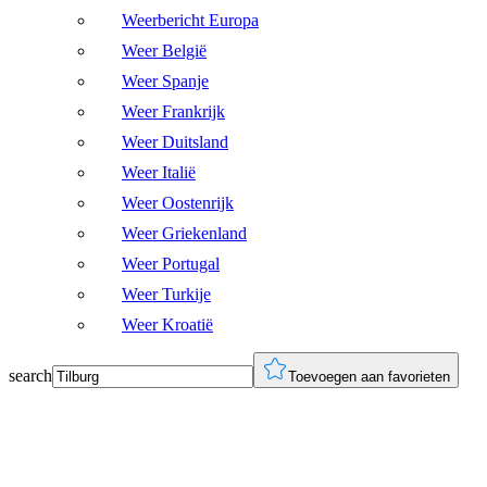
Weerbericht Europa
Weer België
Weer Spanje
Weer Frankrijk
Weer Duitsland
Weer Italië
Weer Oostenrijk
Weer Griekenland
Weer Portugal
Weer Turkije
Weer Kroatië
search
Toevoegen aan favorieten