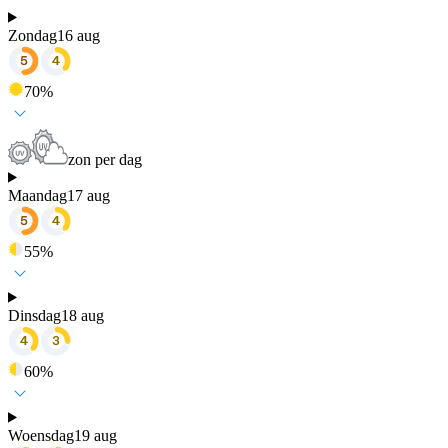
Zondag
16 aug
70
%
zon per dag
Maandag
17 aug
55
%
Dinsdag
18 aug
60
%
Woensdag
19 aug