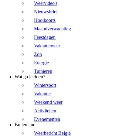
Weervideo's
Nieuwsbrief
Hooikoorts
Maandverwachting
Feestdagen
Vakantieweer
Zon
Energie
Tuinieren
Wat ga je doen?
Wintersport
Vakantie
Weekend weer
Activiteiten
Evenementen
Buitenland
Weerbericht België