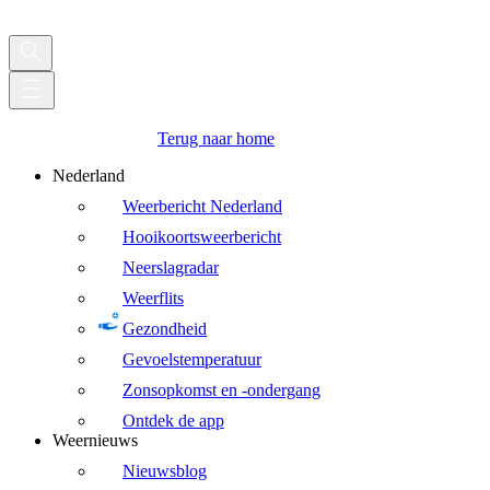
Terug naar home
Nederland
Weerbericht Nederland
Hooikoortsweerbericht
Neerslagradar
Weerflits
Gezondheid
Gevoelstemperatuur
Zonsopkomst en -ondergang
Ontdek de app
Weernieuws
Nieuwsblog