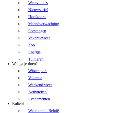
Weervideo's
Nieuwsbrief
Hooikoorts
Maandverwachting
Feestdagen
Vakantieweer
Zon
Energie
Tuinieren
Wat ga je doen?
Wintersport
Vakantie
Weekend weer
Activiteiten
Evenementen
Buitenland
Weerbericht België