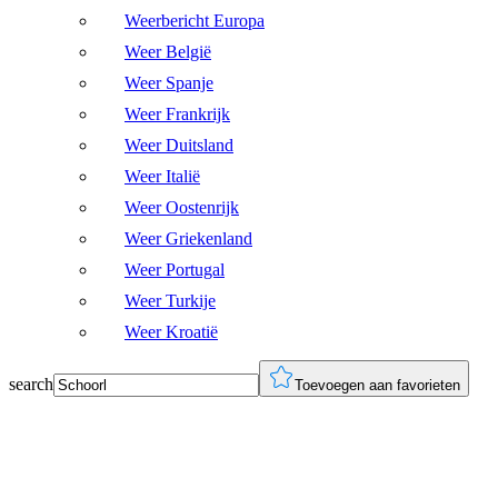
Weerbericht Europa
Weer België
Weer Spanje
Weer Frankrijk
Weer Duitsland
Weer Italië
Weer Oostenrijk
Weer Griekenland
Weer Portugal
Weer Turkije
Weer Kroatië
search
Toevoegen aan favorieten