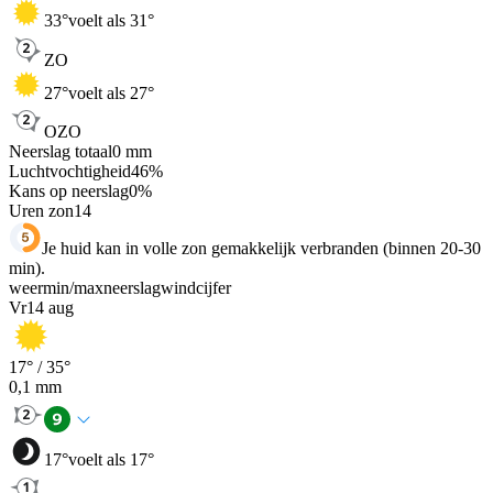
33
°
voelt als 31°
ZO
27
°
voelt als 27°
OZO
Neerslag totaal
0
mm
Luchtvochtigheid
46
%
Kans op neerslag
0
%
Uren zon
14
Je huid kan in volle zon gemakkelijk verbranden (binnen 20-30
min).
weer
min
/
max
neerslag
wind
cijfer
Vr
14 aug
17
° /
35
°
0,1
mm
17
°
voelt als 17°