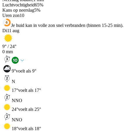
Luchtvochtigheid
65
%
Kans op neerslag
5
%
Uren zon
10
Je huid kan in volle zon snel verbranden (binnen 15-25 min).
Di
11 aug
9
° /
24
°
0
mm
9
°
voelt als 9°
N
17
°
voelt als 17°
NNO
24
°
voelt als 25°
NNO
18
°
voelt als 18°