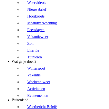
Weervideo's
Nieuwsbrief
Hooikoorts
Maandverwachting
Feestdagen
Vakantieweer
Zon
Energie
Tuinieren
Wat ga je doen?
Wintersport
Vakantie
Weekend weer
Activiteiten
Evenementen
Buitenland
Weerbericht België