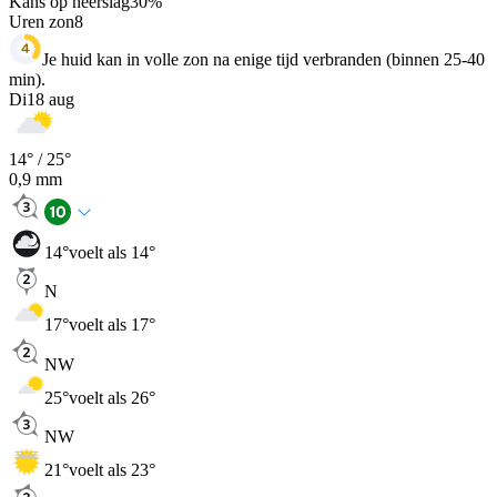
Kans op neerslag
30
%
Uren zon
8
Je huid kan in volle zon na enige tijd verbranden (binnen 25-40
min).
Di
18 aug
14
° /
25
°
0,9
mm
14
°
voelt als 14°
N
17
°
voelt als 17°
NW
25
°
voelt als 26°
NW
21
°
voelt als 23°