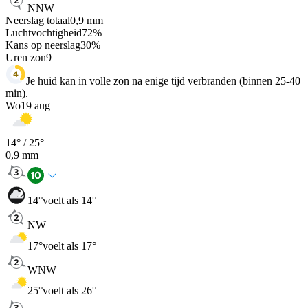
NNW
Neerslag totaal
0,9
mm
Luchtvochtigheid
72
%
Kans op neerslag
30
%
Uren zon
9
Je huid kan in volle zon na enige tijd verbranden (binnen 25-40
min).
Wo
19 aug
14
° /
25
°
0,9
mm
14
°
voelt als 14°
NW
17
°
voelt als 17°
WNW
25
°
voelt als 26°