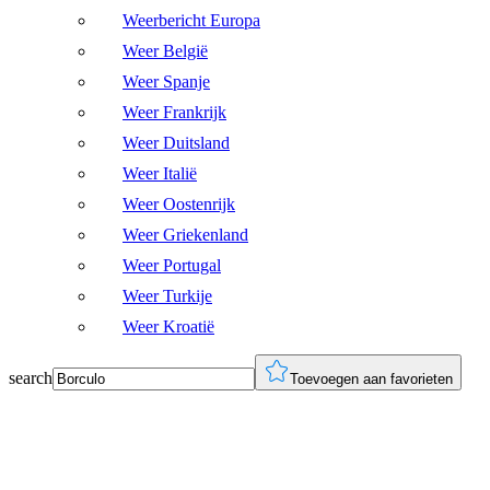
Weerbericht Europa
Weer België
Weer Spanje
Weer Frankrijk
Weer Duitsland
Weer Italië
Weer Oostenrijk
Weer Griekenland
Weer Portugal
Weer Turkije
Weer Kroatië
search
Toevoegen aan favorieten