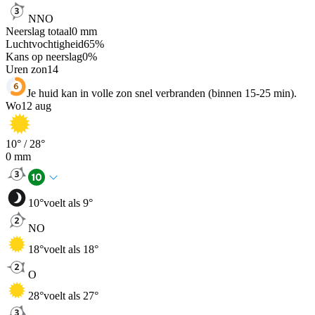
NNO
Neerslag totaal
0
mm
Luchtvochtigheid
65
%
Kans op neerslag
0
%
Uren zon
14
Je huid kan in volle zon snel verbranden (binnen 15-25 min).
Wo
12 aug
10
° /
28
°
0
mm
10
°
voelt als 9°
NO
18
°
voelt als 18°
O
28
°
voelt als 27°