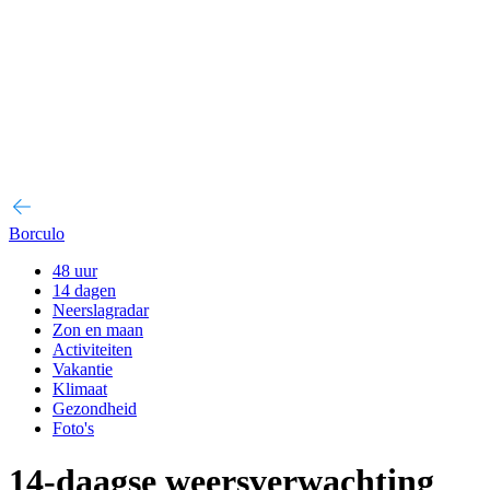
Borculo
48 uur
14 dagen
Neerslagradar
Zon en maan
Activiteiten
Vakantie
Klimaat
Gezondheid
Foto's
14-daagse weersverwachting