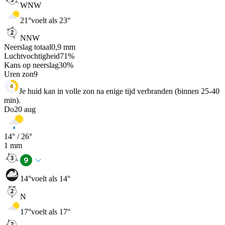
WNW
21
°
voelt als 23°
NNW
Neerslag totaal
0,9
mm
Luchtvochtigheid
71
%
Kans op neerslag
30
%
Uren zon
9
Je huid kan in volle zon na enige tijd verbranden (binnen 25-40
min).
Do
20 aug
14
° /
26
°
1
mm
14
°
voelt als 14°
N
17
°
voelt als 17°