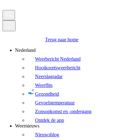
Terug naar home
Nederland
Weerbericht Nederland
Hooikoortsweerbericht
Neerslagradar
Weerflits
Gezondheid
Gevoelstemperatuur
Zonsopkomst en -ondergang
Ontdek de app
Weernieuws
Nieuwsblog