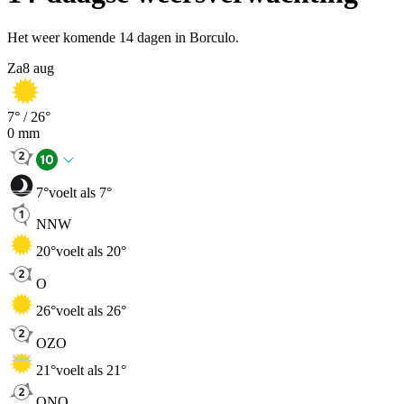
Het weer komende 14 dagen in Borculo.
Za
8 aug
7
° /
26
°
0
mm
7
°
voelt als 7°
NNW
20
°
voelt als 20°
O
26
°
voelt als 26°
OZO
21
°
voelt als 21°
ONO