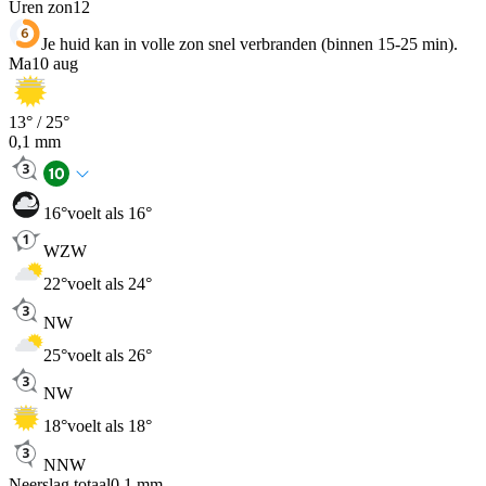
Uren zon
12
Je huid kan in volle zon snel verbranden (binnen 15-25 min).
Ma
10 aug
13
° /
25
°
0,1
mm
16
°
voelt als 16°
WZW
22
°
voelt als 24°
NW
25
°
voelt als 26°
NW
18
°
voelt als 18°
NNW
Neerslag totaal
0,1
mm