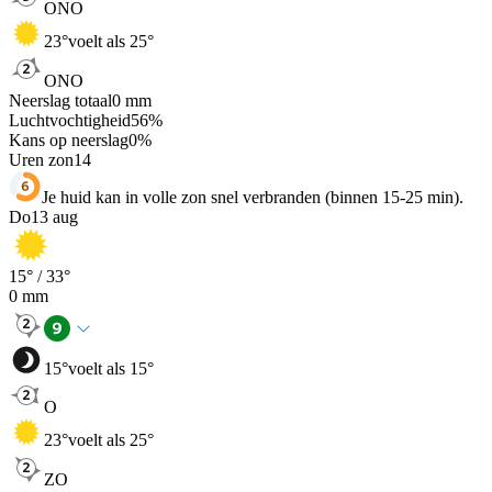
ONO
23
°
voelt als 25°
ONO
Neerslag totaal
0
mm
Luchtvochtigheid
56
%
Kans op neerslag
0
%
Uren zon
14
Je huid kan in volle zon snel verbranden (binnen 15-25 min).
Do
13 aug
15
° /
33
°
0
mm
15
°
voelt als 15°
O
23
°
voelt als 25°
ZO