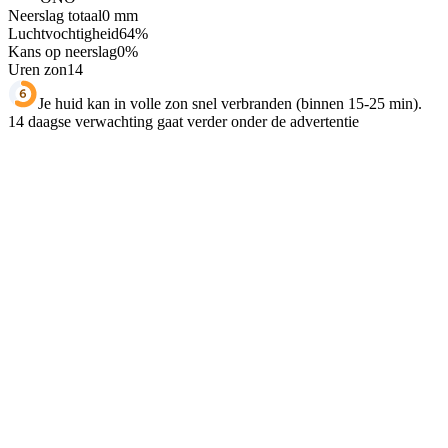
Neerslag totaal
0
mm
Luchtvochtigheid
64
%
Kans op neerslag
0
%
Uren zon
14
Je huid kan in volle zon snel verbranden (binnen 15-25 min).
14 daagse verwachting gaat verder onder de advertentie