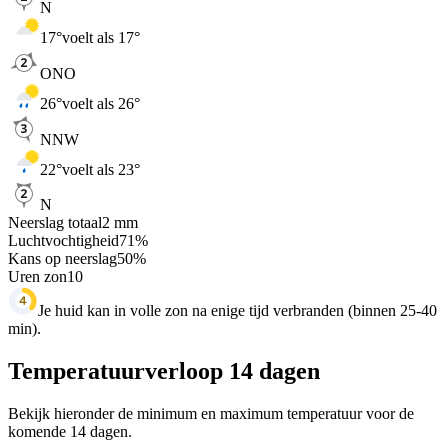
N
17
°
voelt als 17°
ONO
26
°
voelt als 26°
NNW
22
°
voelt als 23°
N
Neerslag totaal
2
mm
Luchtvochtigheid
71
%
Kans op neerslag
50
%
Uren zon
10
Je huid kan in volle zon na enige tijd verbranden (binnen 25-40
min).
Temperatuurverloop 14 dagen
Bekijk hieronder de minimum en maximum temperatuur voor de
komende 14 dagen.