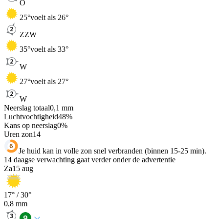
O
25
°
voelt als 26°
ZZW
35
°
voelt als 33°
W
27
°
voelt als 27°
W
Neerslag totaal
0,1
mm
Luchtvochtigheid
48
%
Kans op neerslag
0
%
Uren zon
14
Je huid kan in volle zon snel verbranden (binnen 15-25 min).
14 daagse verwachting gaat verder onder de advertentie
Za
15 aug
17
° /
30
°
0,8
mm