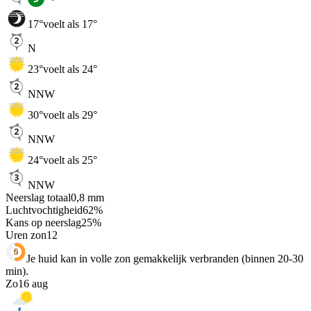
17
°
voelt als 17°
N
23
°
voelt als 24°
NNW
30
°
voelt als 29°
NNW
24
°
voelt als 25°
NNW
Neerslag totaal
0,8
mm
Luchtvochtigheid
62
%
Kans op neerslag
25
%
Uren zon
12
Je huid kan in volle zon gemakkelijk verbranden (binnen 20-30
min).
Zo
16 aug