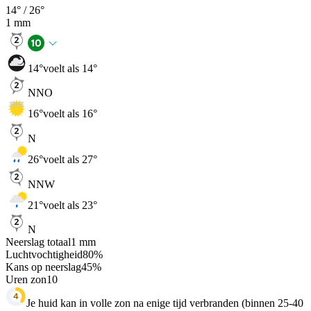
14
° /
26
°
1
mm
14
°
voelt als 14°
NNO
16
°
voelt als 16°
N
26
°
voelt als 27°
NNW
21
°
voelt als 23°
N
Neerslag totaal
1
mm
Luchtvochtigheid
80
%
Kans op neerslag
45
%
Uren zon
10
Je huid kan in volle zon na enige tijd verbranden (binnen 25-40