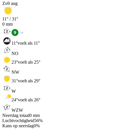
Zo
9 aug
11
° /
31
°
0
mm
11
°
voelt als 11°
NO
23
°
voelt als 25°
NW
31
°
voelt als 29°
W
24
°
voelt als 26°
WZW
Neerslag totaal
0
mm
Luchtvochtigheid
56
%
Kans op neerslag
0
%