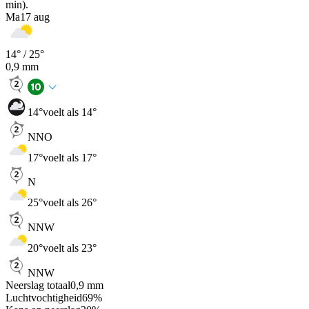
min).
Ma
17 aug
14
° /
25
°
0,9
mm
14
°
voelt als 14°
NNO
17
°
voelt als 17°
N
25
°
voelt als 26°
NNW
20
°
voelt als 23°
NNW
Neerslag totaal
0,9
mm
Luchtvochtigheid
69
%