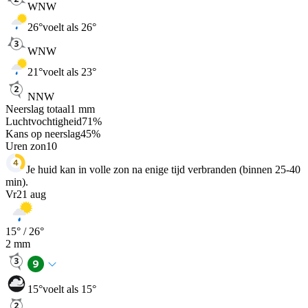
WNW
26
°
voelt als 26°
WNW
21
°
voelt als 23°
NNW
Neerslag totaal
1
mm
Luchtvochtigheid
71
%
Kans op neerslag
45
%
Uren zon
10
Je huid kan in volle zon na enige tijd verbranden (binnen 25-40
min).
Vr
21 aug
15
° /
26
°
2
mm
15
°
voelt als 15°