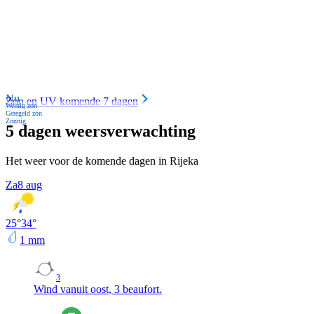
Nu
Zon en UV komende 7 dagen
Weinig zon
Geregeld zon
Zonnig
5 dagen weersverwachting
Het weer voor de komende dagen in Rijeka
Za
8 aug
25
°
34
°
1
mm
3
Wind vanuit oost, 3 beaufort.