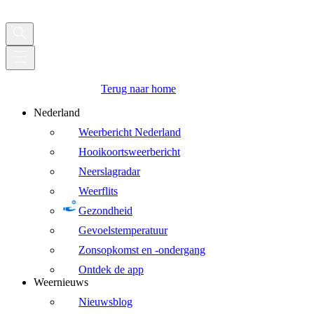
Terug naar home
Nederland
Weerbericht Nederland
Hooikoortsweerbericht
Neerslagradar
Weerflits
Gezondheid
Gevoelstemperatuur
Zonsopkomst en -ondergang
Ontdek de app
Weernieuws
Nieuwsblog