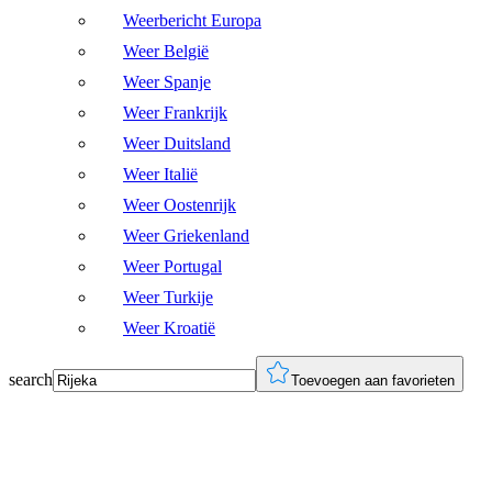
Weerbericht Europa
Weer België
Weer Spanje
Weer Frankrijk
Weer Duitsland
Weer Italië
Weer Oostenrijk
Weer Griekenland
Weer Portugal
Weer Turkije
Weer Kroatië
search
Toevoegen aan favorieten