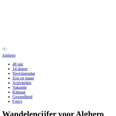
Alghero
48 uur
14 dagen
Neerslagradar
Zon en maan
Activiteiten
Vakantie
Klimaat
Gezondheid
Foto's
Wandelencijfer voor Alghero