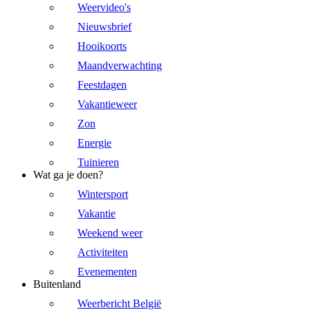
Weervideo's
Nieuwsbrief
Hooikoorts
Maandverwachting
Feestdagen
Vakantieweer
Zon
Energie
Tuinieren
Wat ga je doen?
Wintersport
Vakantie
Weekend weer
Activiteiten
Evenementen
Buitenland
Weerbericht België