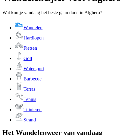
Wat kun je vandaag het beste gaan doen in Alghero?
Wandelen
Hardlopen
Fietsen
Golf
Watersport
Barbecue
Terras
Tennis
Tuinieren
Strand
Het Wandelenweer van vandaag