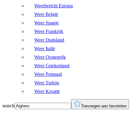
Weerbericht Europa
Weer België
Weer Spanje
Weer Frankrijk
Weer Duitsland
Weer Italië
Weer Oostenrijk
Weer Griekenland
Weer Portugal
Weer Turkije
Weer Kroatië
search
Toevoegen aan favorieten