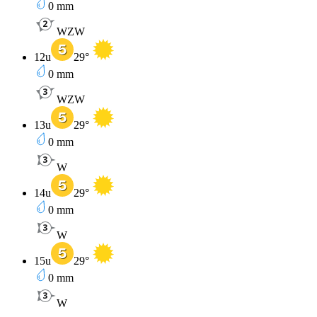
0
mm
WZW
12u
29
°
0
mm
WZW
13u
29
°
0
mm
W
14u
29
°
0
mm
W
15u
29
°
0
mm
W