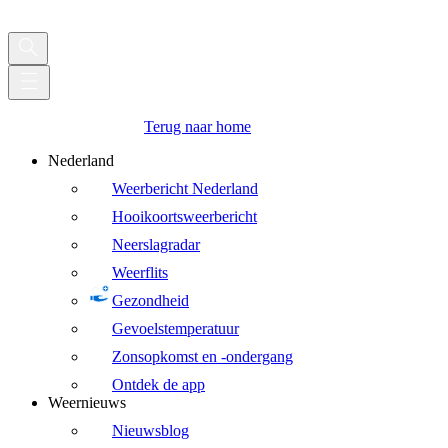
Terug naar home
Nederland
Weerbericht Nederland
Hooikoortsweerbericht
Neerslagradar
Weerflits
Gezondheid
Gevoelstemperatuur
Zonsopkomst en -ondergang
Ontdek de app
Weernieuws
Nieuwsblog