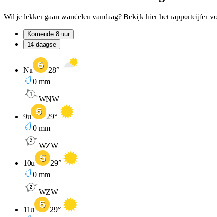
Wil je lekker gaan wandelen vandaag? Bekijk hier het rapportcijfer 
Komende 8 uur
14 daagse
Nu
28
°
0
mm
WNW
9u
29
°
0
mm
WZW
10u
29
°
0
mm
WZW
11u
29
°