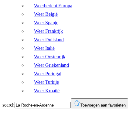
Weerbericht Europa
Weer België
Weer Spanje
Weer Frankrijk
Weer Duitsland
Weer Italië
Weer Oostenrijk
Weer Griekenland
Weer Portugal
Weer Turkije
Weer Kroatië
search
Toevoegen aan favorieten