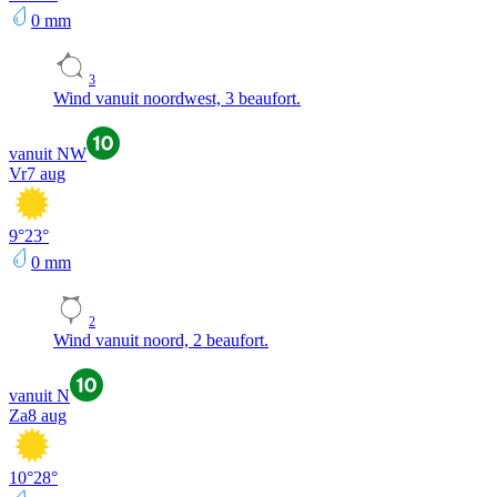
0
mm
3
Wind vanuit noordwest, 3 beaufort.
vanuit NW
Vr
7 aug
9
°
23
°
0
mm
2
Wind vanuit noord, 2 beaufort.
vanuit N
Za
8 aug
10
°
28
°