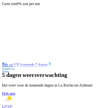
Geen zon
0% zon per uur
Nu
Zon en UV komende 7 dagen
Weinig zon
Geregeld zon
Zonnig
5 dagen weersverwachting
Het weer voor de komende dagen in La Roche-en-Ardenne
Do
6 aug
12
°
23
°