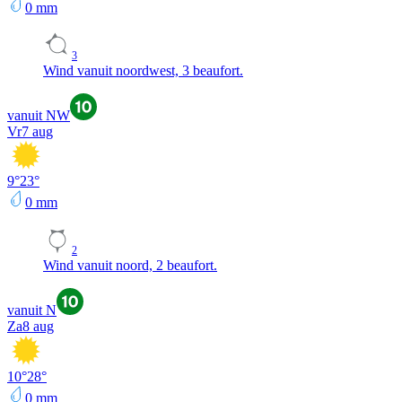
0
mm
3
Wind vanuit noordwest, 3 beaufort.
vanuit NW
Vr
7 aug
9
°
23
°
0
mm
2
Wind vanuit noord, 2 beaufort.
vanuit N
Za
8 aug
10
°
28
°
0
mm