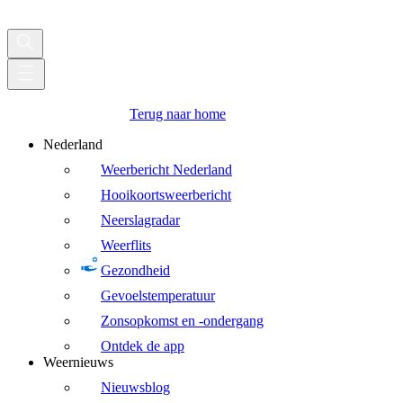
Terug naar home
Nederland
Weerbericht Nederland
Hooikoortsweerbericht
Neerslagradar
Weerflits
Gezondheid
Gevoelstemperatuur
Zonsopkomst en -ondergang
Ontdek de app
Weernieuws
Nieuwsblog