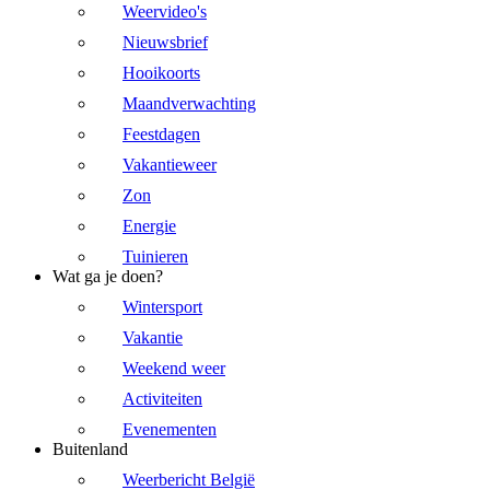
Weervideo's
Nieuwsbrief
Hooikoorts
Maandverwachting
Feestdagen
Vakantieweer
Zon
Energie
Tuinieren
Wat ga je doen?
Wintersport
Vakantie
Weekend weer
Activiteiten
Evenementen
Buitenland
Weerbericht België