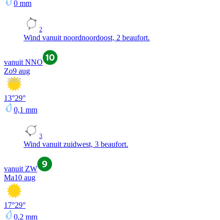
0
mm
2
Wind vanuit noordnoordoost, 2 beaufort.
vanuit NNO
Zo
9 aug
13
°
29
°
0,1
mm
3
Wind vanuit zuidwest, 3 beaufort.
vanuit ZW
Ma
10 aug
17
°
29
°
0,2
mm