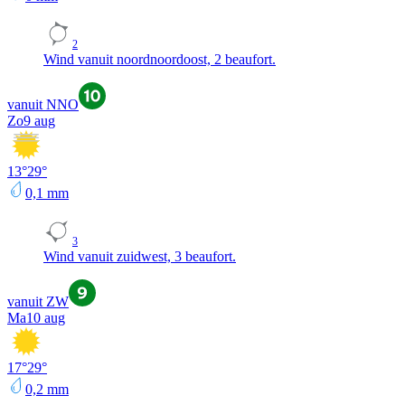
2
Wind vanuit noordnoordoost, 2 beaufort.
vanuit NNO
Zo
9 aug
13
°
29
°
0,1
mm
3
Wind vanuit zuidwest, 3 beaufort.
vanuit ZW
Ma
10 aug
17
°
29
°
0,2
mm