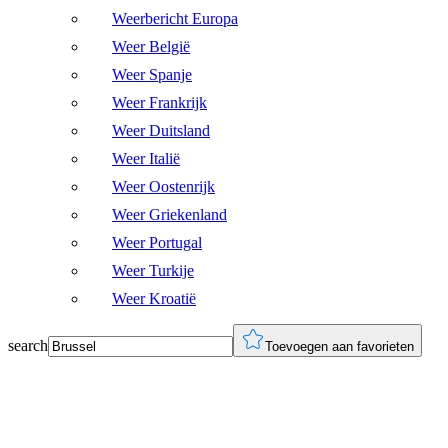
Weerbericht Europa
Weer België
Weer Spanje
Weer Frankrijk
Weer Duitsland
Weer Italië
Weer Oostenrijk
Weer Griekenland
Weer Portugal
Weer Turkije
Weer Kroatië
search
Toevoegen aan favorieten