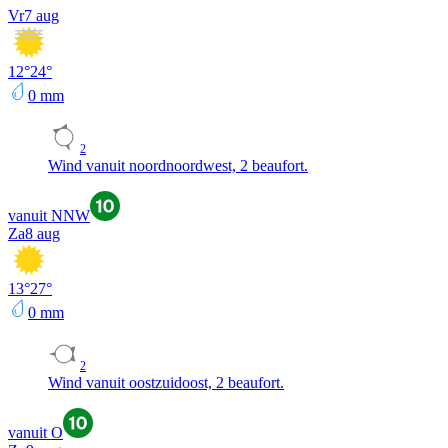
Vr
7 aug
12
°
24
°
0
mm
2
Wind vanuit noordnoordwest, 2 beaufort.
vanuit NNW
Za
8 aug
13
°
27
°
0
mm
2
Wind vanuit oostzuidoost, 2 beaufort.
vanuit O