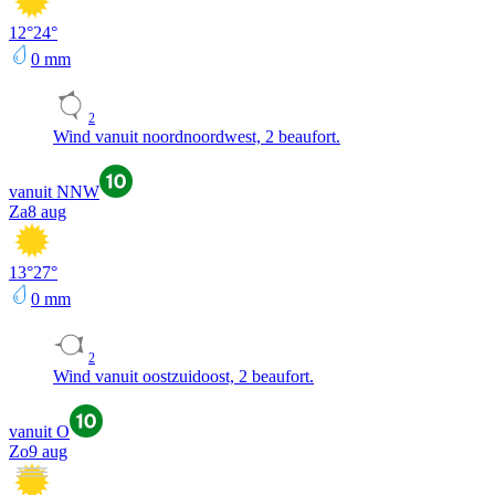
12
°
24
°
0
mm
2
Wind vanuit noordnoordwest, 2 beaufort.
vanuit NNW
Za
8 aug
13
°
27
°
0
mm
2
Wind vanuit oostzuidoost, 2 beaufort.
vanuit O
Zo
9 aug