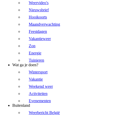
Weervideo's
Nieuwsbrief
Hooikoorts
Maandverwachting
Feestdagen
Vakantieweer
Zon
Energie
Tuinieren
Wat ga je doen?
Wintersport
Vakantie
Weekend weer
Activiteiten
Evenementen
Buitenland
Weerbericht België