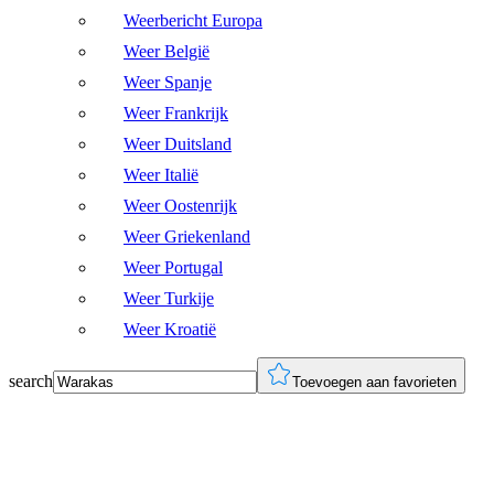
Weerbericht Europa
Weer België
Weer Spanje
Weer Frankrijk
Weer Duitsland
Weer Italië
Weer Oostenrijk
Weer Griekenland
Weer Portugal
Weer Turkije
Weer Kroatië
search
Toevoegen aan favorieten