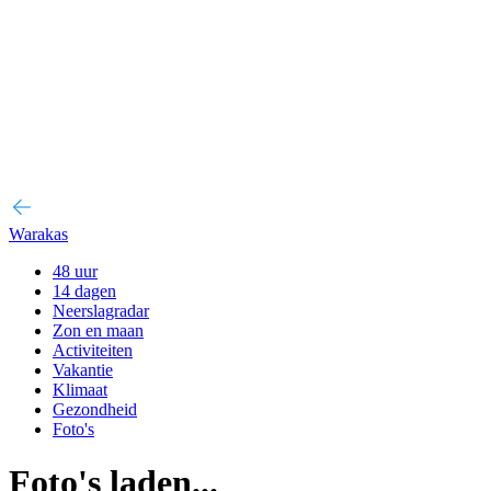
Warakas
48 uur
14 dagen
Neerslagradar
Zon en maan
Activiteiten
Vakantie
Klimaat
Gezondheid
Foto's
Foto's laden...