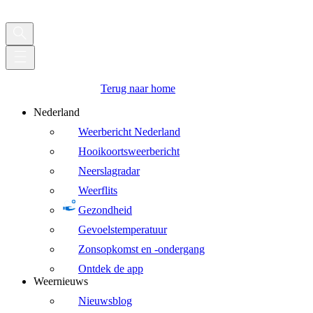
Terug naar home
Nederland
Weerbericht Nederland
Hooikoortsweerbericht
Neerslagradar
Weerflits
Gezondheid
Gevoelstemperatuur
Zonsopkomst en -ondergang
Ontdek de app
Weernieuws
Nieuwsblog