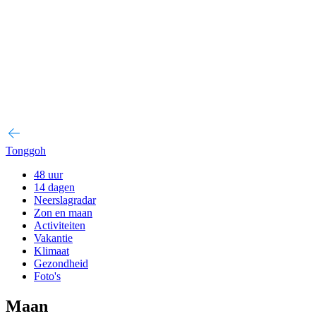
Tonggoh
48 uur
14 dagen
Neerslagradar
Zon en maan
Activiteiten
Vakantie
Klimaat
Gezondheid
Foto's
Maan