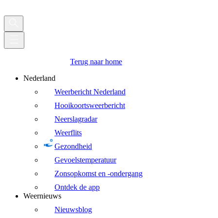
Terug naar home
Nederland
Weerbericht Nederland
Hooikoortsweerbericht
Neerslagradar
Weerflits
Gezondheid
Gevoelstemperatuur
Zonsopkomst en -ondergang
Ontdek de app
Weernieuws
Nieuwsblog