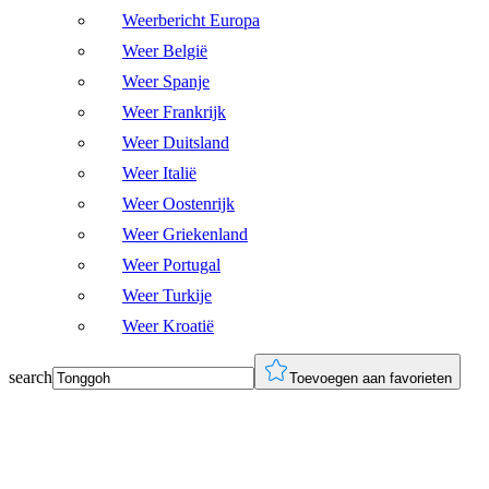
Weerbericht Europa
Weer België
Weer Spanje
Weer Frankrijk
Weer Duitsland
Weer Italië
Weer Oostenrijk
Weer Griekenland
Weer Portugal
Weer Turkije
Weer Kroatië
search
Toevoegen aan favorieten