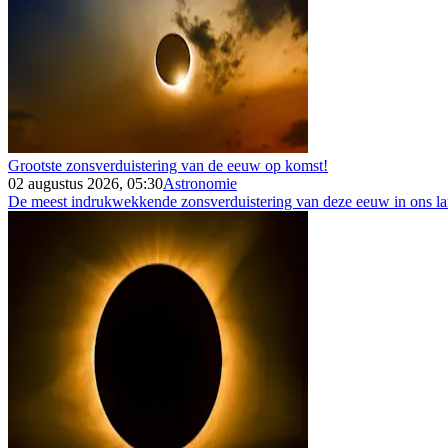
Grootste zonsverduistering van de eeuw op komst!
02 augustus 2026, 05:30
Astronomie
De meest indrukwekkende zonsverduistering van deze eeuw in ons land