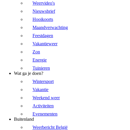
Weervideo's
Nieuwsbrief
Hooikoorts
Maandverwachting
Feestdagen
Vakantieweer
Zon
Energie
Tuinieren
Wat ga je doen?
Wintersport
Vakantie
Weekend weer
Activiteiten
Evenementen
Buitenland
Weerbericht België