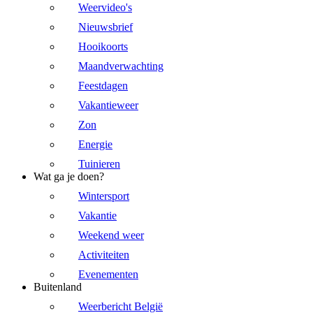
Weervideo's
Nieuwsbrief
Hooikoorts
Maandverwachting
Feestdagen
Vakantieweer
Zon
Energie
Tuinieren
Wat ga je doen?
Wintersport
Vakantie
Weekend weer
Activiteiten
Evenementen
Buitenland
Weerbericht België