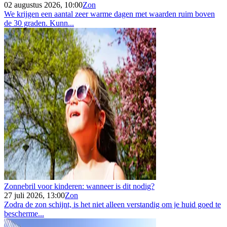
02 augustus 2026, 10:00
Zon
We krijgen een aantal zeer warme dagen met waarden ruim boven
de 30 graden. Kunn...
Zonnebril voor kinderen: wanneer is dit nodig?
27 juli 2026, 13:00
Zon
Zodra de zon schijnt, is het niet alleen verstandig om je huid goed te
bescherme...