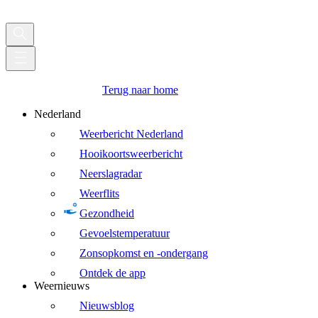
Terug naar home
Nederland
Weerbericht Nederland
Hooikoortsweerbericht
Neerslagradar
Weerflits
Gezondheid
Gevoelstemperatuur
Zonsopkomst en -ondergang
Ontdek de app
Weernieuws
Nieuwsblog