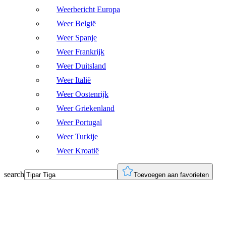
Weerbericht Europa
Weer België
Weer Spanje
Weer Frankrijk
Weer Duitsland
Weer Italië
Weer Oostenrijk
Weer Griekenland
Weer Portugal
Weer Turkije
Weer Kroatië
search
Toevoegen aan favorieten