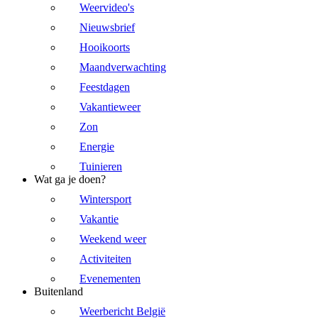
Weervideo's
Nieuwsbrief
Hooikoorts
Maandverwachting
Feestdagen
Vakantieweer
Zon
Energie
Tuinieren
Wat ga je doen?
Wintersport
Vakantie
Weekend weer
Activiteiten
Evenementen
Buitenland
Weerbericht België