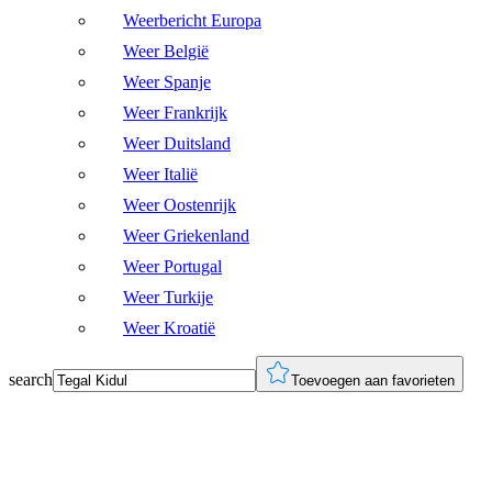
Weerbericht Europa
Weer België
Weer Spanje
Weer Frankrijk
Weer Duitsland
Weer Italië
Weer Oostenrijk
Weer Griekenland
Weer Portugal
Weer Turkije
Weer Kroatië
search
Toevoegen aan favorieten