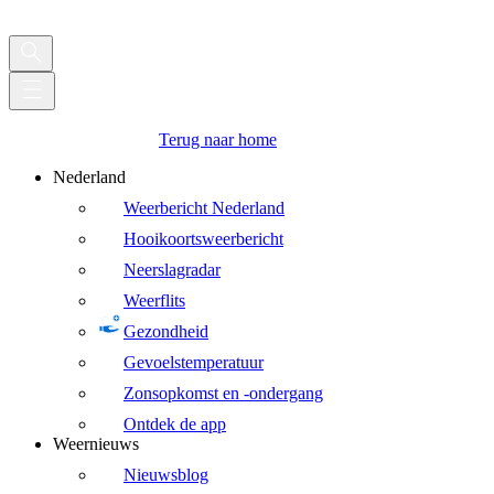
Terug naar home
Nederland
Weerbericht Nederland
Hooikoortsweerbericht
Neerslagradar
Weerflits
Gezondheid
Gevoelstemperatuur
Zonsopkomst en -ondergang
Ontdek de app
Weernieuws
Nieuwsblog