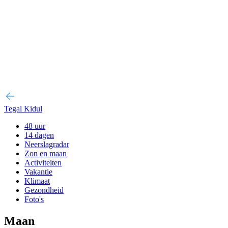
Tegal Kidul
48 uur
14 dagen
Neerslagradar
Zon en maan
Activiteiten
Vakantie
Klimaat
Gezondheid
Foto's
Maan