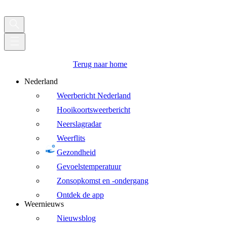
Terug naar home
Nederland
Weerbericht Nederland
Hooikoortsweerbericht
Neerslagradar
Weerflits
Gezondheid
Gevoelstemperatuur
Zonsopkomst en -ondergang
Ontdek de app
Weernieuws
Nieuwsblog