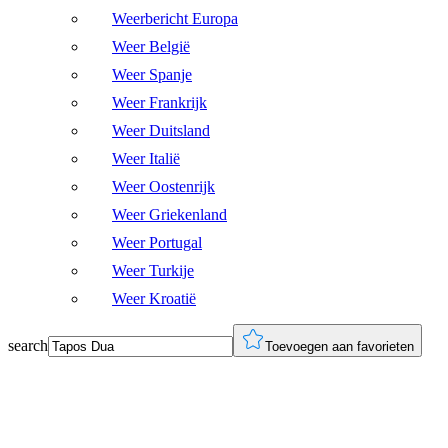
Weerbericht Europa
Weer België
Weer Spanje
Weer Frankrijk
Weer Duitsland
Weer Italië
Weer Oostenrijk
Weer Griekenland
Weer Portugal
Weer Turkije
Weer Kroatië
search
Toevoegen aan favorieten