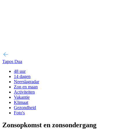
Tapos Dua
48 uur
14 dagen
Neerslagradar
Zon en maan
Activiteiten
Vakantie
Klimaat
Gezondheid
Foto's
Zonsopkomst en zonsondergang