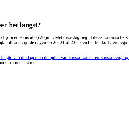
er het langst?
 21 juni en soms al op 20 juni. Met deze dag begint de astronomische zom
lijk halfrond zijn de dagen op 20, 21 of 22 december het kortst en begin
 lengte van de dagen en de tijden van zonsopkomst- en zonsondergang
ander moment starten.