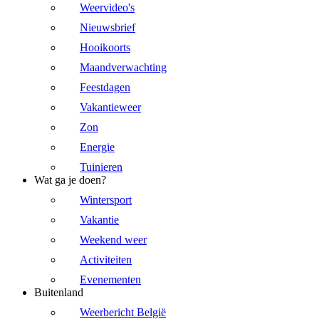
Weervideo's
Nieuwsbrief
Hooikoorts
Maandverwachting
Feestdagen
Vakantieweer
Zon
Energie
Tuinieren
Wat ga je doen?
Wintersport
Vakantie
Weekend weer
Activiteiten
Evenementen
Buitenland
Weerbericht België