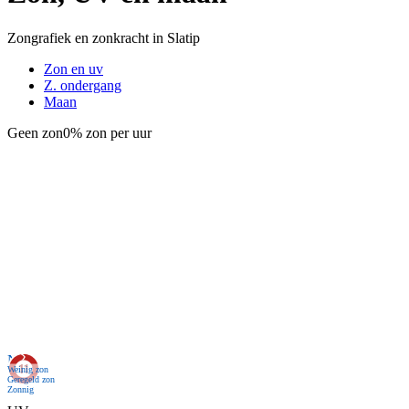
Zongrafiek en zonkracht in Slatip
Zon en uv
Z. ondergang
Maan
Geen zon
0% zon per uur
Nu
Weinig zon
Geregeld zon
Zonnig