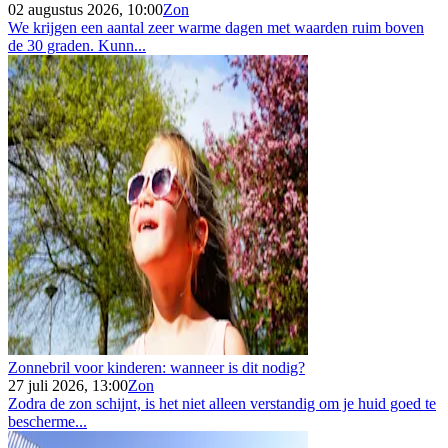
02 augustus 2026, 10:00
Zon
We krijgen een aantal zeer warme dagen met waarden ruim boven
de 30 graden. Kunn...
Zonnebril voor kinderen: wanneer is dit nodig?
27 juli 2026, 13:00
Zon
Zodra de zon schijnt, is het niet alleen verstandig om je huid goed te
bescherme...