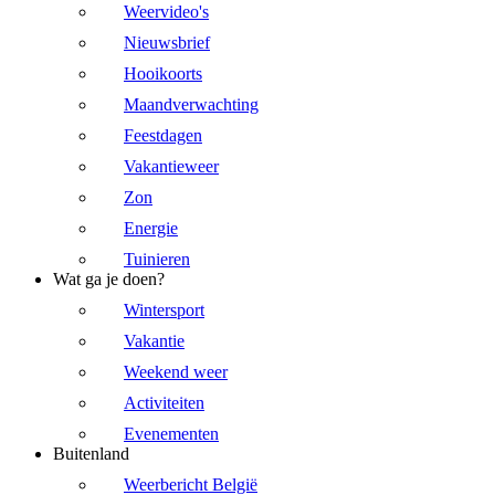
Weervideo's
Nieuwsbrief
Hooikoorts
Maandverwachting
Feestdagen
Vakantieweer
Zon
Energie
Tuinieren
Wat ga je doen?
Wintersport
Vakantie
Weekend weer
Activiteiten
Evenementen
Buitenland
Weerbericht België