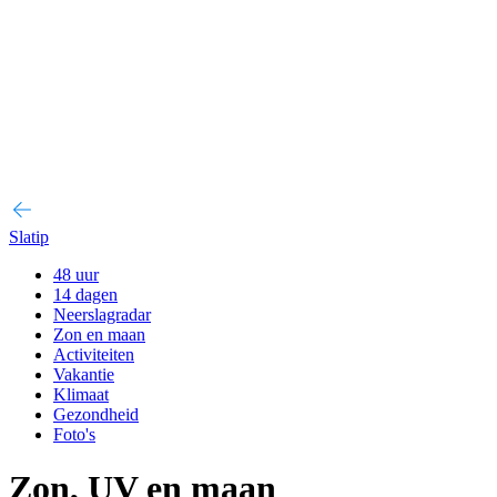
Slatip
48 uur
14 dagen
Neerslagradar
Zon en maan
Activiteiten
Vakantie
Klimaat
Gezondheid
Foto's
Zon, UV en maan