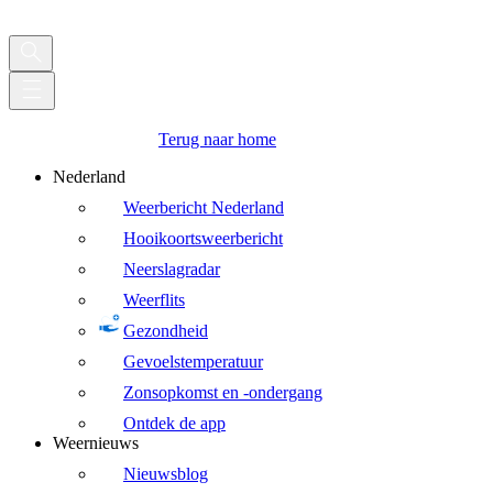
Terug naar home
Nederland
Weerbericht Nederland
Hooikoortsweerbericht
Neerslagradar
Weerflits
Gezondheid
Gevoelstemperatuur
Zonsopkomst en -ondergang
Ontdek de app
Weernieuws
Nieuwsblog