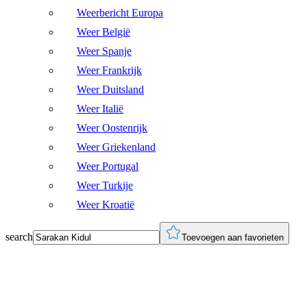
Weerbericht Europa
Weer België
Weer Spanje
Weer Frankrijk
Weer Duitsland
Weer Italië
Weer Oostenrijk
Weer Griekenland
Weer Portugal
Weer Turkije
Weer Kroatië
search
Toevoegen aan favorieten