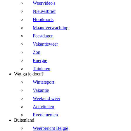
Weervideo's
Nieuwsbrief
Hooikoorts
Maandverwachting
Feestdagen
Vakantieweer
Zon
Energie
Tuinieren
Wat ga je doen?
Wintersport
Vakantie
Weekend weer
Activiteiten
Evenementen
Buitenland
Weerbericht België