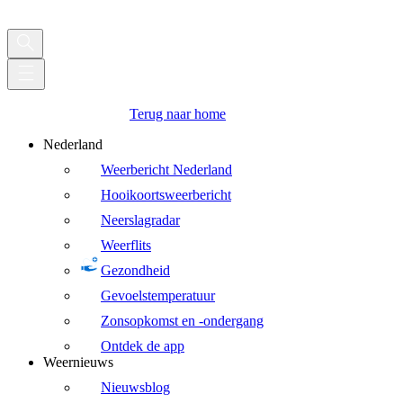
Terug naar home
Nederland
Weerbericht Nederland
Hooikoortsweerbericht
Neerslagradar
Weerflits
Gezondheid
Gevoelstemperatuur
Zonsopkomst en -ondergang
Ontdek de app
Weernieuws
Nieuwsblog