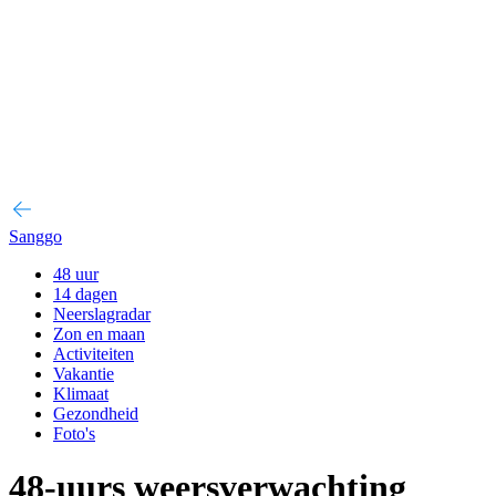
Sanggo
48 uur
14 dagen
Neerslagradar
Zon en maan
Activiteiten
Vakantie
Klimaat
Gezondheid
Foto's
48-uurs weersverwachting