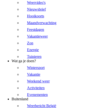
Weervideo's
Nieuwsbrief
Hooikoorts
Maandverwachting
Feestdagen
Vakantieweer
Zon
Energie
Tuinieren
Wat ga je doen?
Wintersport
Vakantie
Weekend weer
Activiteiten
Evenementen
Buitenland
Weerbericht België