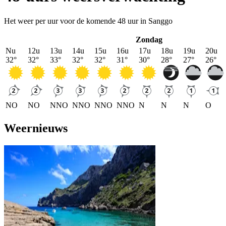
Het weer per uur voor de komende 48 uur in Sanggo
Zondag
Nu
12u
13u
14u
15u
16u
17u
18u
19u
20u
32
°
32
°
33
°
32
°
32
°
31
°
30
°
28
°
27
°
26
°
NO
NO
NNO
NNO
NNO
NNO
N
N
N
O
Weernieuws