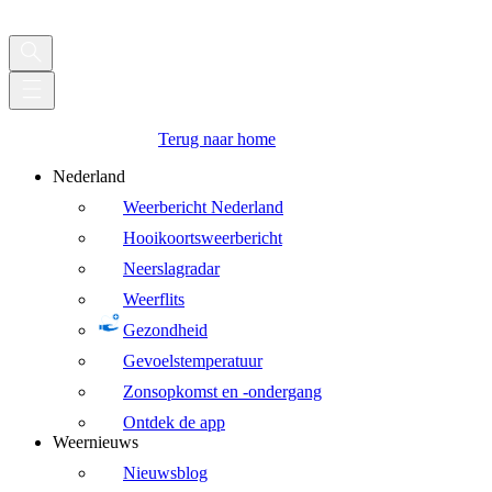
Terug naar home
Nederland
Weerbericht Nederland
Hooikoortsweerbericht
Neerslagradar
Weerflits
Gezondheid
Gevoelstemperatuur
Zonsopkomst en -ondergang
Ontdek de app
Weernieuws
Nieuwsblog