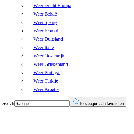
Weerbericht Europa
Weer België
Weer Spanje
Weer Frankrijk
Weer Duitsland
Weer Italië
Weer Oostenrijk
Weer Griekenland
Weer Portugal
Weer Turkije
Weer Kroatië
search
Toevoegen aan favorieten