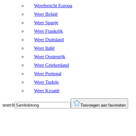
Weerbericht Europa
Weer België
Weer Spanje
Weer Frankrijk
Weer Duitsland
Weer Italië
Weer Oostenrijk
Weer Griekenland
Weer Portugal
Weer Turkije
Weer Kroatië
search
Toevoegen aan favorieten