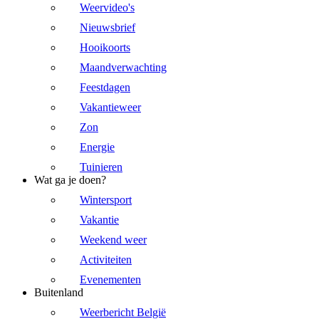
Weervideo's
Nieuwsbrief
Hooikoorts
Maandverwachting
Feestdagen
Vakantieweer
Zon
Energie
Tuinieren
Wat ga je doen?
Wintersport
Vakantie
Weekend weer
Activiteiten
Evenementen
Buitenland
Weerbericht België