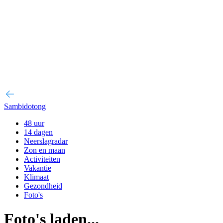
Sambidotong
48 uur
14 dagen
Neerslagradar
Zon en maan
Activiteiten
Vakantie
Klimaat
Gezondheid
Foto's
Foto's laden...