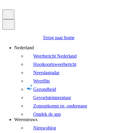
Terug naar home
Nederland
Weerbericht Nederland
Hooikoortsweerbericht
Neerslagradar
Weerflits
Gezondheid
Gevoelstemperatuur
Zonsopkomst en -ondergang
Ontdek de app
Weernieuws
Nieuwsblog