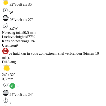
32
°
voelt als 35°
W
26
°
voelt als 27°
ZZW
Neerslag totaal
0,5
mm
Luchtvochtigheid
77
%
Kans op neerslag
15
%
Uren zon
9
Je huid kan in volle zon extreem snel verbranden (binnen 10
min).
Di
18 aug
24
° /
32
°
0,3
mm
24
°
voelt als 24°
Z