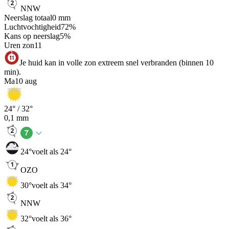
NNW
Neerslag totaal
0
mm
Luchtvochtigheid
72
%
Kans op neerslag
5
%
Uren zon
11
Je huid kan in volle zon extreem snel verbranden (binnen 10
min).
Ma
10 aug
24
° /
32
°
0,1
mm
24
°
voelt als 24°
OZO
30
°
voelt als 34°
NNW
32
°
voelt als 36°