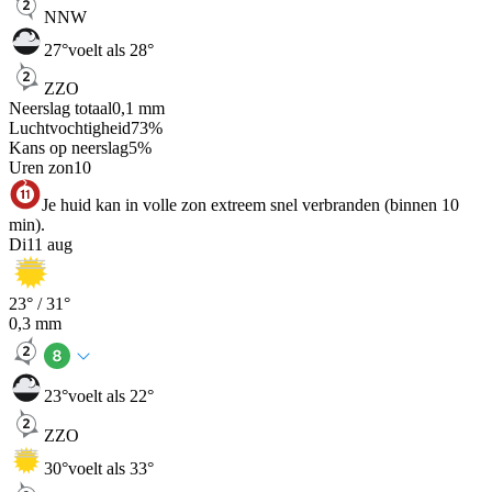
NNW
27
°
voelt als 28°
ZZO
Neerslag totaal
0,1
mm
Luchtvochtigheid
73
%
Kans op neerslag
5
%
Uren zon
10
Je huid kan in volle zon extreem snel verbranden (binnen 10
min).
Di
11 aug
23
° /
31
°
0,3
mm
23
°
voelt als 22°
ZZO
30
°
voelt als 33°