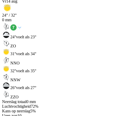
Vr
14 aug
24
° /
32
°
0
mm
24
°
voelt als 23°
ZO
31
°
voelt als 34°
NNO
32
°
voelt als 35°
NNW
26
°
voelt als 27°
ZZO
Neerslag totaal
0
mm
Luchtvochtigheid
72
%
Kans op neerslag
5
%
Uren zon
10