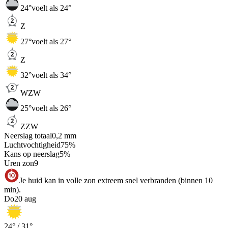
24
°
voelt als 24°
Z
27
°
voelt als 27°
Z
32
°
voelt als 34°
WZW
25
°
voelt als 26°
ZZW
Neerslag totaal
0,2
mm
Luchtvochtigheid
75
%
Kans op neerslag
5
%
Uren zon
9
Je huid kan in volle zon extreem snel verbranden (binnen 10
min).
Do
20 aug
24
° /
31
°