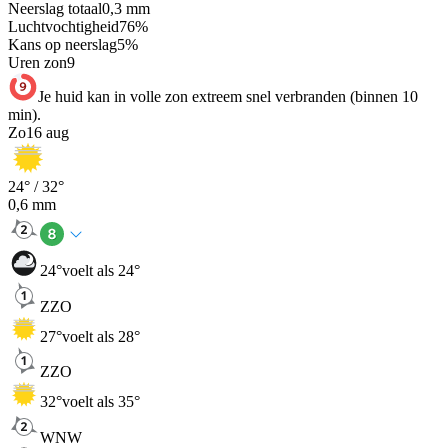
Neerslag totaal
0,3
mm
Luchtvochtigheid
76
%
Kans op neerslag
5
%
Uren zon
9
Je huid kan in volle zon extreem snel verbranden (binnen 10
min).
Zo
16 aug
24
° /
32
°
0,6
mm
24
°
voelt als 24°
ZZO
27
°
voelt als 28°
ZZO
32
°
voelt als 35°
WNW