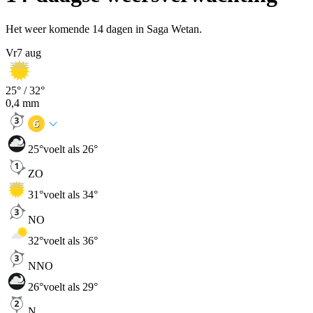
Het weer komende 14 dagen in Saga Wetan.
Vr
7 aug
25
° /
32
°
0,4
mm
25
°
voelt als 26°
ZO
31
°
voelt als 34°
NO
32
°
voelt als 36°
NNO
26
°
voelt als 29°
N