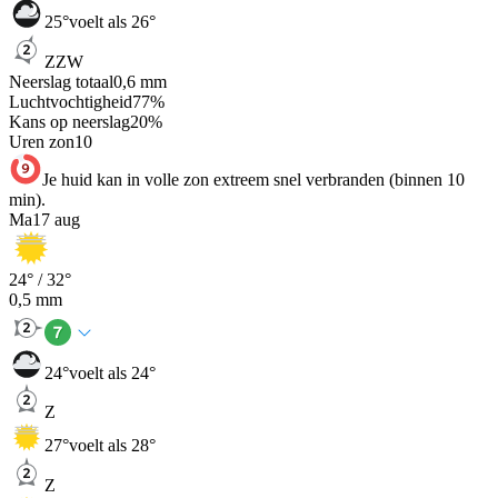
25
°
voelt als 26°
ZZW
Neerslag totaal
0,6
mm
Luchtvochtigheid
77
%
Kans op neerslag
20
%
Uren zon
10
Je huid kan in volle zon extreem snel verbranden (binnen 10
min).
Ma
17 aug
24
° /
32
°
0,5
mm
24
°
voelt als 24°
Z
27
°
voelt als 28°
Z