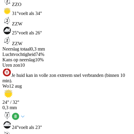
ZZO
31
°
voelt als 34°
ZZW
25
°
voelt als 26°
ZZW
Neerslag totaal
0,3
mm
Luchtvochtigheid
74
%
Kans op neerslag
10
%
Uren zon
10
Je huid kan in volle zon extreem snel verbranden (binnen 10
min).
Wo
12 aug
24
° /
32
°
0,3
mm
24
°
voelt als 23°