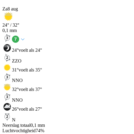
Za
8 aug
24
° /
32
°
0,1
mm
24
°
voelt als 24°
ZZO
31
°
voelt als 35°
NNO
32
°
voelt als 37°
NNO
26
°
voelt als 27°
N
Neerslag totaal
0,1
mm
Luchtvochtigheid
74
%