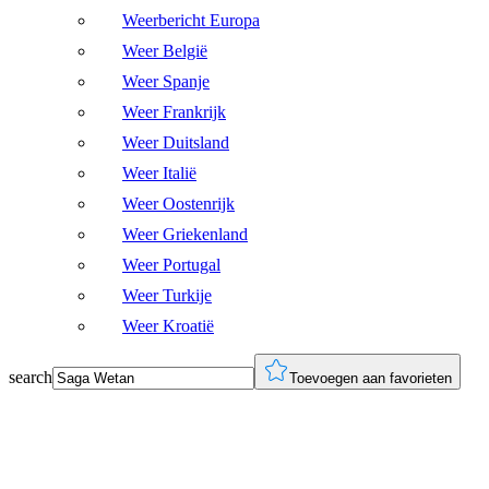
Weerbericht Europa
Weer België
Weer Spanje
Weer Frankrijk
Weer Duitsland
Weer Italië
Weer Oostenrijk
Weer Griekenland
Weer Portugal
Weer Turkije
Weer Kroatië
search
Toevoegen aan favorieten