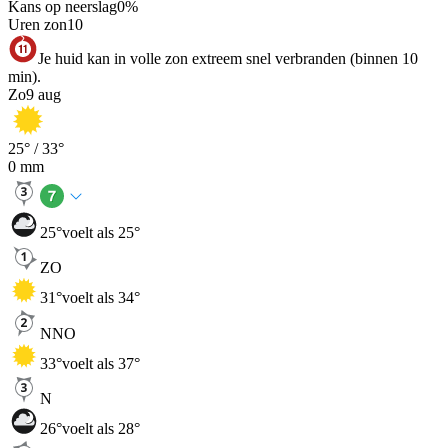
Kans op neerslag
0
%
Uren zon
10
Je huid kan in volle zon extreem snel verbranden (binnen 10
min).
Zo
9 aug
25
° /
33
°
0
mm
25
°
voelt als 25°
ZO
31
°
voelt als 34°
NNO
33
°
voelt als 37°
N
26
°
voelt als 28°