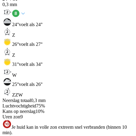
0,3
mm
24
°
voelt als 24°
Z
26
°
voelt als 27°
Z
31
°
voelt als 34°
W
25
°
voelt als 26°
ZZW
Neerslag totaal
0,3
mm
Luchtvochtigheid
75
%
Kans op neerslag
10
%
Uren zon
9
Je huid kan in volle zon extreem snel verbranden (binnen 10
min).