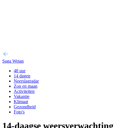
Saga Wetan
48 uur
14 dagen
Neerslagradar
Zon en maan
Activiteiten
Vakantie
Klimaat
Gezondheid
Foto's
14-daagse weersverwachting