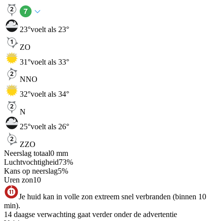
23
°
voelt als 23°
ZO
31
°
voelt als 33°
NNO
32
°
voelt als 34°
N
25
°
voelt als 26°
ZZO
Neerslag totaal
0
mm
Luchtvochtigheid
73
%
Kans op neerslag
5
%
Uren zon
10
Je huid kan in volle zon extreem snel verbranden (binnen 10
min).
14 daagse verwachting gaat verder onder de advertentie