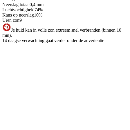
Neerslag totaal
0,4
mm
Luchtvochtigheid
74
%
Kans op neerslag
10
%
Uren zon
9
Je huid kan in volle zon extreem snel verbranden (binnen 10
min).
14 daagse verwachting gaat verder onder de advertentie