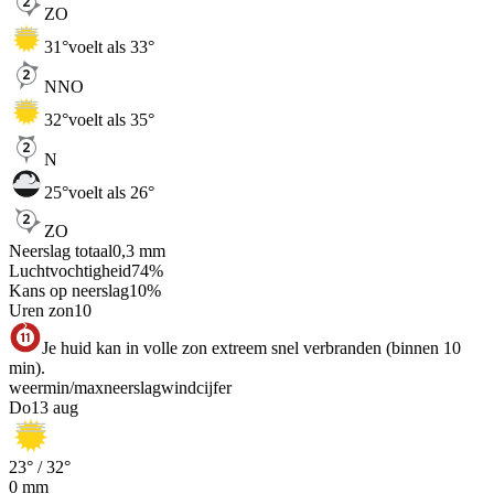
ZO
31
°
voelt als 33°
NNO
32
°
voelt als 35°
N
25
°
voelt als 26°
ZO
Neerslag totaal
0,3
mm
Luchtvochtigheid
74
%
Kans op neerslag
10
%
Uren zon
10
Je huid kan in volle zon extreem snel verbranden (binnen 10
min).
weer
min
/
max
neerslag
wind
cijfer
Do
13 aug
23
° /
32
°
0
mm