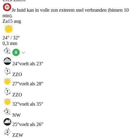
Je huid kan in volle zon extreem snel verbranden (binnen 10
min).
Za
15 aug
24
° /
32
°
0,3
mm
24
°
voelt als 23°
ZZO
27
°
voelt als 28°
ZZO
32
°
voelt als 35°
NW
25
°
voelt als 26°
ZZW