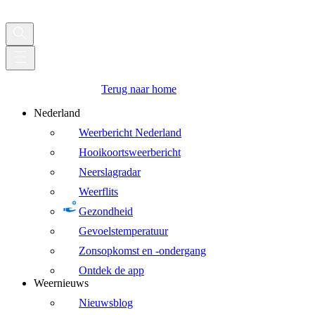
Terug naar home
Nederland
Weerbericht Nederland
Hooikoortsweerbericht
Neerslagradar
Weerflits
Gezondheid
Gevoelstemperatuur
Zonsopkomst en -ondergang
Ontdek de app
Weernieuws
Nieuwsblog