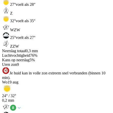
27
°
voelt als 28°
Z
32
°
voelt als 35°
WZW
25
°
voelt als 27°
ZZW
Neerslag totaal
0,3
mm
Luchtvochtigheid
76
%
Kans op neerslag
5
%
Uren zon
9
Je huid kan in volle zon extreem snel verbranden (binnen 10
min).
Wo
19 aug
24
° /
32
°
0,2
mm