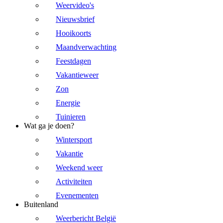
Weervideo's
Nieuwsbrief
Hooikoorts
Maandverwachting
Feestdagen
Vakantieweer
Zon
Energie
Tuinieren
Wat ga je doen?
Wintersport
Vakantie
Weekend weer
Activiteiten
Evenementen
Buitenland
Weerbericht België