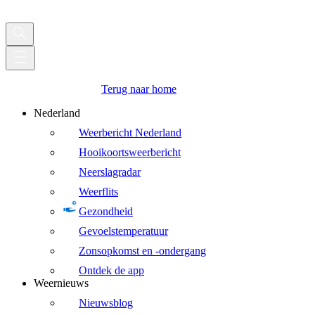
Terug naar home
Nederland
Weerbericht Nederland
Hooikoortsweerbericht
Neerslagradar
Weerflits
Gezondheid
Gevoelstemperatuur
Zonsopkomst en -ondergang
Ontdek de app
Weernieuws
Nieuwsblog