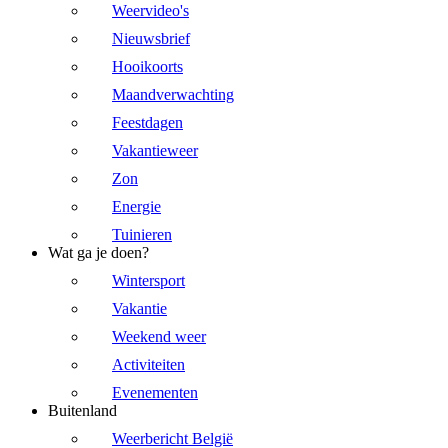
Weervideo's
Nieuwsbrief
Hooikoorts
Maandverwachting
Feestdagen
Vakantieweer
Zon
Energie
Tuinieren
Wat ga je doen?
Wintersport
Vakantie
Weekend weer
Activiteiten
Evenementen
Buitenland
Weerbericht België