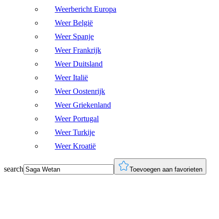
Weerbericht Europa
Weer België
Weer Spanje
Weer Frankrijk
Weer Duitsland
Weer Italië
Weer Oostenrijk
Weer Griekenland
Weer Portugal
Weer Turkije
Weer Kroatië
search
Toevoegen aan favorieten