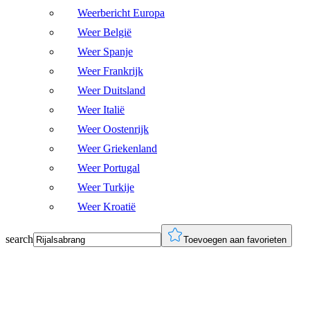
Weerbericht Europa
Weer België
Weer Spanje
Weer Frankrijk
Weer Duitsland
Weer Italië
Weer Oostenrijk
Weer Griekenland
Weer Portugal
Weer Turkije
Weer Kroatië
search
Toevoegen aan favorieten