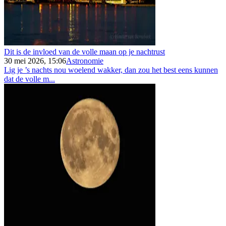
Dit is de invloed van de volle maan op je nachtrust
30 mei 2026, 15:06
Astronomie
Lig je ’s nachts nou woelend wakker, dan zou het best eens kunnen
dat de volle m...