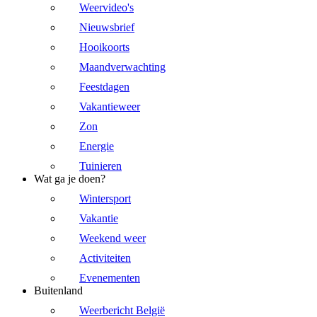
Weervideo's
Nieuwsbrief
Hooikoorts
Maandverwachting
Feestdagen
Vakantieweer
Zon
Energie
Tuinieren
Wat ga je doen?
Wintersport
Vakantie
Weekend weer
Activiteiten
Evenementen
Buitenland
Weerbericht België