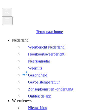
Terug naar home
Nederland
Weerbericht Nederland
Hooikoortsweerbericht
Neerslagradar
Weerflits
Gezondheid
Gevoelstemperatuur
Zonsopkomst en -ondergang
Ontdek de app
Weernieuws
Nieuwsblog