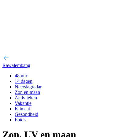
Rawalembang
48 uur
14 dagen
Neerslagradar
Zon en maan
Activiteiten
Vakantie
Klimaat
Gezondheid
Foto's
Zon, UV en maan