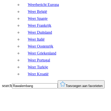
Weerbericht Europa
Weer België
Weer Spanje
Weer Frankrijk
Weer Duitsland
Weer Italië
Weer Oostenrijk
Weer Griekenland
Weer Portugal
Weer Turkije
Weer Kroatië
search
Toevoegen aan favorieten