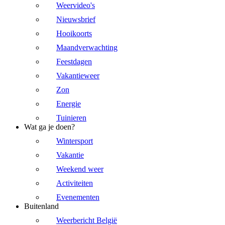
Weervideo's
Nieuwsbrief
Hooikoorts
Maandverwachting
Feestdagen
Vakantieweer
Zon
Energie
Tuinieren
Wat ga je doen?
Wintersport
Vakantie
Weekend weer
Activiteiten
Evenementen
Buitenland
Weerbericht België