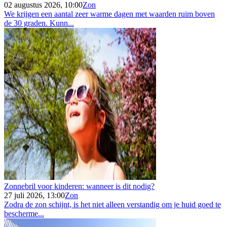
02 augustus 2026, 10:00
Zon
We krijgen een aantal zeer warme dagen met waarden ruim boven
de 30 graden. Kunn...
Zonnebril voor kinderen: wanneer is dit nodig?
27 juli 2026, 13:00
Zon
Zodra de zon schijnt, is het niet alleen verstandig om je huid goed te
bescherme...