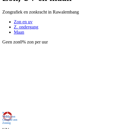
Zongrafiek en zonkracht in Rawalembang
Zon en uv
Z. ondergang
Maan
Geen zon
0% zon per uur
Nu
Weinig zon
Geregeld zon
Zonnig