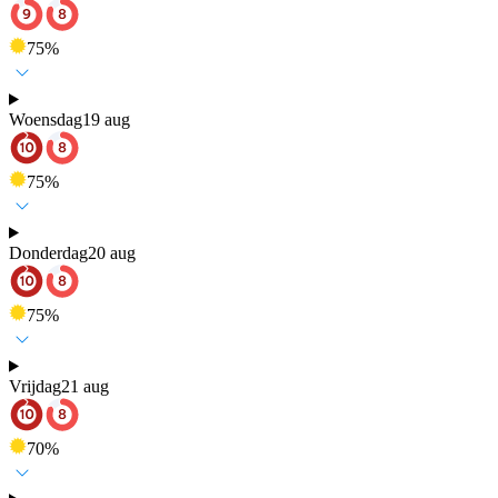
75
%
Woensdag
19 aug
75
%
Donderdag
20 aug
75
%
Vrijdag
21 aug
70
%