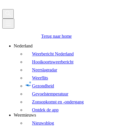
Terug naar home
Nederland
Weerbericht Nederland
Hooikoortsweerbericht
Neerslagradar
Weerflits
Gezondheid
Gevoelstemperatuur
Zonsopkomst en -ondergang
Ontdek de app
Weernieuws
Nieuwsblog