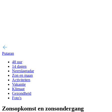
Putaran
48 uur
14 dagen
Neerslagradar
Zon en maan
Activiteiten
Vakantie
Klimaat
Gezondheid
Foto's
Zonsopkomst en zonsondergang