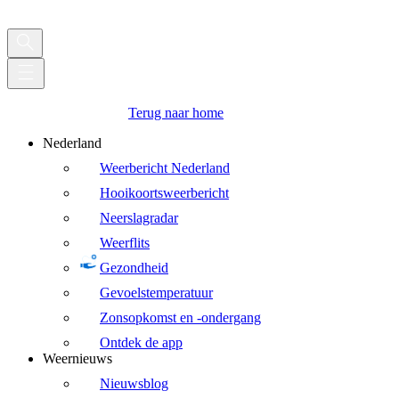
Terug naar home
Nederland
Weerbericht Nederland
Hooikoortsweerbericht
Neerslagradar
Weerflits
Gezondheid
Gevoelstemperatuur
Zonsopkomst en -ondergang
Ontdek de app
Weernieuws
Nieuwsblog