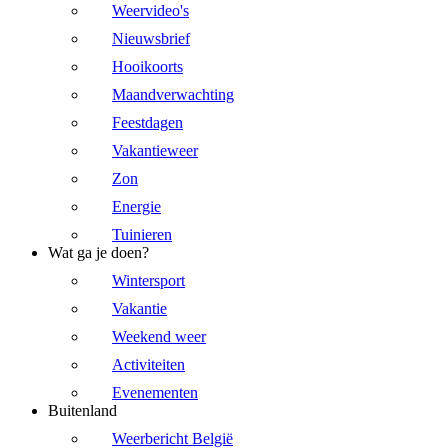
Weervideo's
Nieuwsbrief
Hooikoorts
Maandverwachting
Feestdagen
Vakantieweer
Zon
Energie
Tuinieren
Wat ga je doen?
Wintersport
Vakantie
Weekend weer
Activiteiten
Evenementen
Buitenland
Weerbericht België