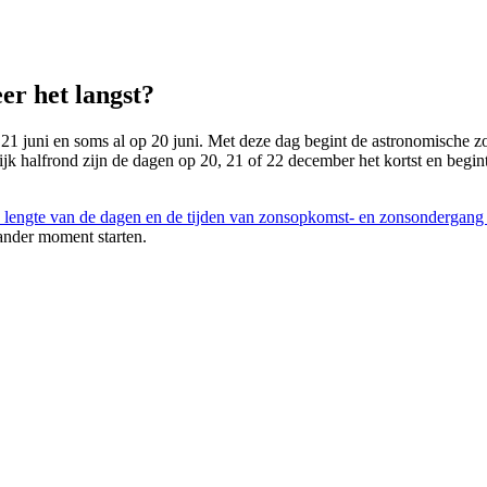
er het langst?
 21 juni en soms al op 20 juni. Met deze dag begint de astronomische zom
lijk halfrond zijn de dagen op 20, 21 of 22 december het kortst en begin
 lengte van de dagen en de tijden van zonsopkomst- en zonsondergang
ander moment starten.