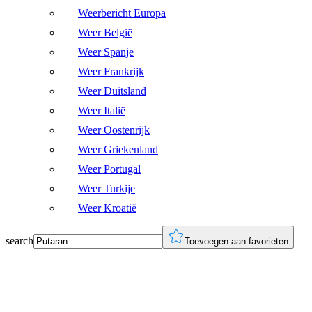
Weerbericht Europa
Weer België
Weer Spanje
Weer Frankrijk
Weer Duitsland
Weer Italië
Weer Oostenrijk
Weer Griekenland
Weer Portugal
Weer Turkije
Weer Kroatië
search
Toevoegen aan favorieten