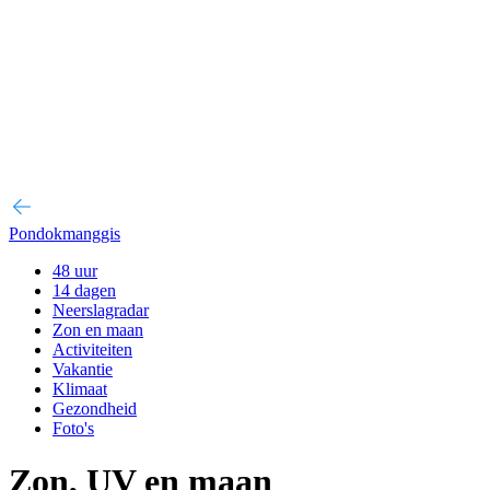
Pondokmanggis
48 uur
14 dagen
Neerslagradar
Zon en maan
Activiteiten
Vakantie
Klimaat
Gezondheid
Foto's
Zon, UV en maan