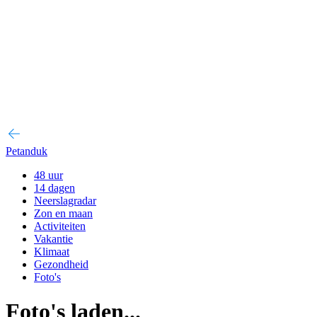
Petanduk
48 uur
14 dagen
Neerslagradar
Zon en maan
Activiteiten
Vakantie
Klimaat
Gezondheid
Foto's
Foto's laden...