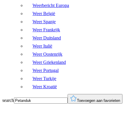
Weerbericht Europa
Weer België
Weer Spanje
Weer Frankrijk
Weer Duitsland
Weer Italië
Weer Oostenrijk
Weer Griekenland
Weer Portugal
Weer Turkije
Weer Kroatië
search
Toevoegen aan favorieten