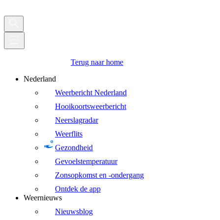
Terug naar home
Nederland
Weerbericht Nederland
Hooikoortsweerbericht
Neerslagradar
Weerflits
Gezondheid
Gevoelstemperatuur
Zonsopkomst en -ondergang
Ontdek de app
Weernieuws
Nieuwsblog