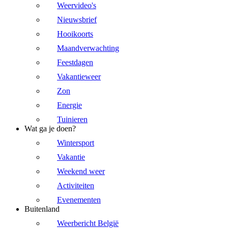
Weervideo's
Nieuwsbrief
Hooikoorts
Maandverwachting
Feestdagen
Vakantieweer
Zon
Energie
Tuinieren
Wat ga je doen?
Wintersport
Vakantie
Weekend weer
Activiteiten
Evenementen
Buitenland
Weerbericht België