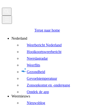
Terug naar home
Nederland
Weerbericht Nederland
Hooikoortsweerbericht
Neerslagradar
Weerflits
Gezondheid
Gevoelstemperatuur
Zonsopkomst en -ondergang
Ontdek de app
Weernieuws
Nieuwsblog