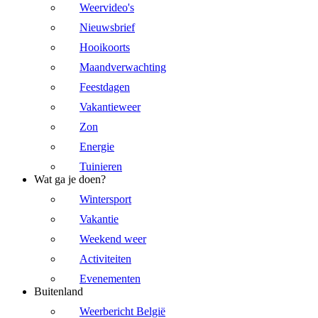
Weervideo's
Nieuwsbrief
Hooikoorts
Maandverwachting
Feestdagen
Vakantieweer
Zon
Energie
Tuinieren
Wat ga je doen?
Wintersport
Vakantie
Weekend weer
Activiteiten
Evenementen
Buitenland
Weerbericht België