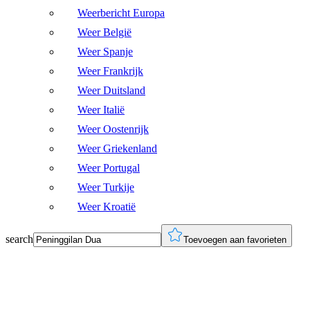
Weerbericht Europa
Weer België
Weer Spanje
Weer Frankrijk
Weer Duitsland
Weer Italië
Weer Oostenrijk
Weer Griekenland
Weer Portugal
Weer Turkije
Weer Kroatië
search
Toevoegen aan favorieten