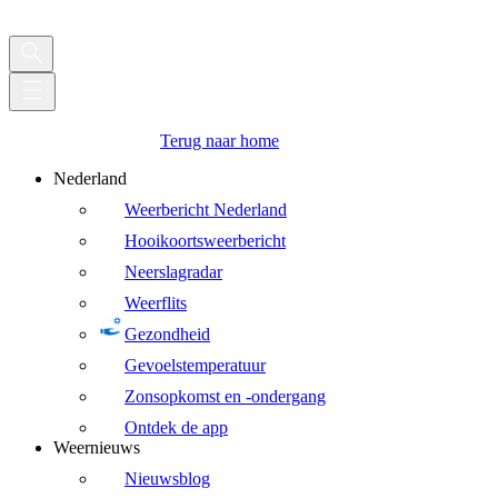
Terug naar home
Nederland
Weerbericht Nederland
Hooikoortsweerbericht
Neerslagradar
Weerflits
Gezondheid
Gevoelstemperatuur
Zonsopkomst en -ondergang
Ontdek de app
Weernieuws
Nieuwsblog