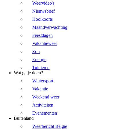
Weervideo's
Nieuwsbrief
Hooikoorts
Maandverwachting
Feestdagen
Vakantieweer
Zon
Energie
Tuinieren
Wat ga je doen?
Wintersport
Vakantie
Weekend weer
Activiteiten
Evenementen
Buitenland
Weerbericht België