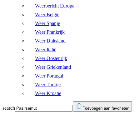
Weerbericht Europa
Weer België
Weer Spanje
Weer Frankrijk
Weer Duitsland
Weer Italië
Weer Oostenrijk
Weer Griekenland
Weer Portugal
Weer Turkije
Weer Kroatië
search
Toevoegen aan favorieten