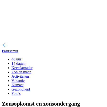
Pasirsemut
48 uur
14 dagen
Neerslagradar
Zon en maan
Activiteiten
Vakantie
Klimaat
Gezondheid
Foto's
Zonsopkomst en zonsondergang