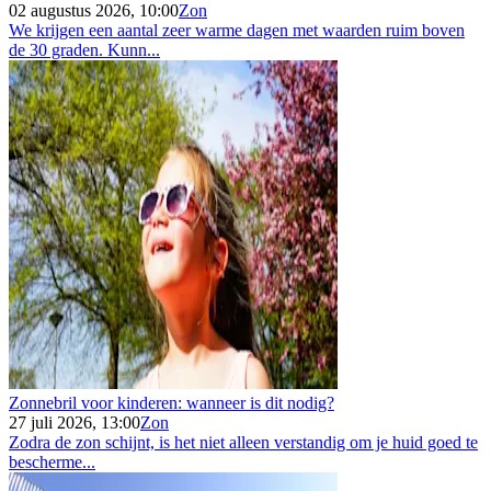
02 augustus 2026, 10:00
Zon
We krijgen een aantal zeer warme dagen met waarden ruim boven
de 30 graden. Kunn...
Zonnebril voor kinderen: wanneer is dit nodig?
27 juli 2026, 13:00
Zon
Zodra de zon schijnt, is het niet alleen verstandig om je huid goed te
bescherme...