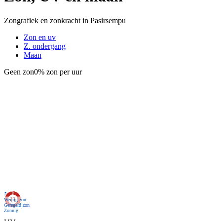
Zongrafiek en zonkracht in Pasirsempu
Zon en uv
Z. ondergang
Maan
Geen zon
0% zon per uur
Nu
Weinig zon
Geregeld zon
Zonnig