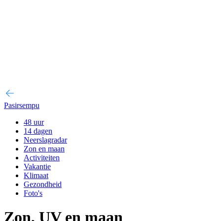
Pasirsempu
48 uur
14 dagen
Neerslagradar
Zon en maan
Activiteiten
Vakantie
Klimaat
Gezondheid
Foto's
Zon, UV en maan