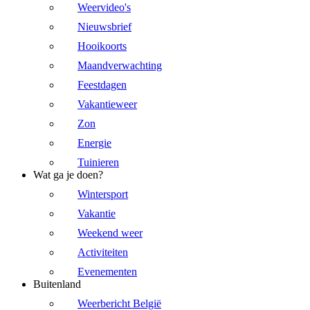
Weervideo's
Nieuwsbrief
Hooikoorts
Maandverwachting
Feestdagen
Vakantieweer
Zon
Energie
Tuinieren
Wat ga je doen?
Wintersport
Vakantie
Weekend weer
Activiteiten
Evenementen
Buitenland
Weerbericht België