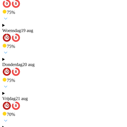
75
%
Woensdag
19 aug
75
%
Donderdag
20 aug
75
%
Vrijdag
21 aug
70
%