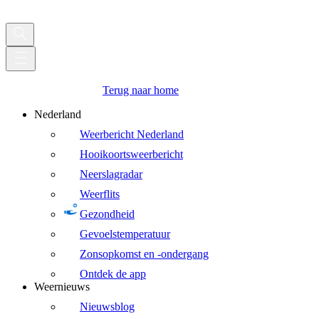
Terug naar home
Nederland
Weerbericht Nederland
Hooikoortsweerbericht
Neerslagradar
Weerflits
Gezondheid
Gevoelstemperatuur
Zonsopkomst en -ondergang
Ontdek de app
Weernieuws
Nieuwsblog