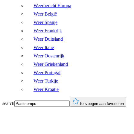
Weerbericht Europa
Weer België
Weer Spanje
Weer Frankrijk
Weer Duitsland
Weer Italië
Weer Oostenrijk
Weer Griekenland
Weer Portugal
Weer Turkije
Weer Kroatië
search
Toevoegen aan favorieten