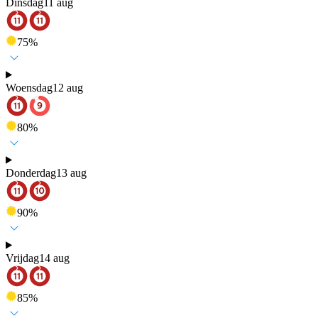
Dinsdag
11 aug
75
%
Woensdag
12 aug
80
%
Donderdag
13 aug
90
%
Vrijdag
14 aug
85
%