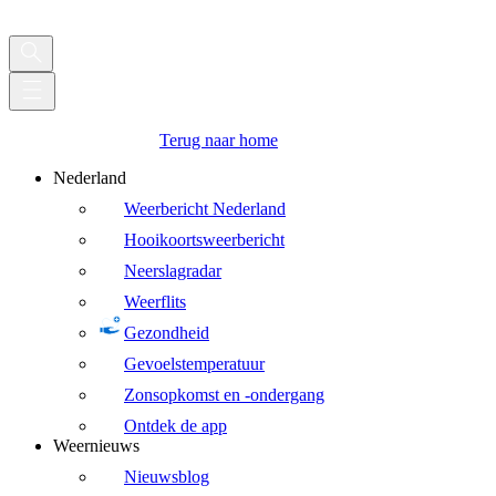
Terug naar home
Nederland
Weerbericht Nederland
Hooikoortsweerbericht
Neerslagradar
Weerflits
Gezondheid
Gevoelstemperatuur
Zonsopkomst en -ondergang
Ontdek de app
Weernieuws
Nieuwsblog