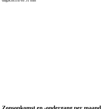
daglicht
11u en 51 min
Zonsopkomst en -ondergang per maand