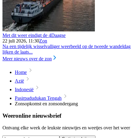
Met dit weer eindigt de 4Daagse
22 juli 2026, 11:30
Zon
Na een tijdelijk wisselvalliger weerbeeld op de tweede wandeldag
lijken de laats...
Meer nieuws over de zon
Home
Azië
Indonesië
Pasirpadudukan Tengah
Zonsopkomst en zonsondergang
Weeronline nieuwsbrief
Ontvang elke week de leukste nieuwtjes en weetjes over het weer