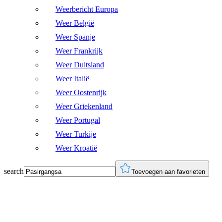
Weerbericht Europa
Weer België
Weer Spanje
Weer Frankrijk
Weer Duitsland
Weer Italië
Weer Oostenrijk
Weer Griekenland
Weer Portugal
Weer Turkije
Weer Kroatië
search
Toevoegen aan favorieten