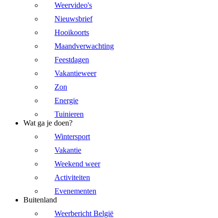
Weervideo's
Nieuwsbrief
Hooikoorts
Maandverwachting
Feestdagen
Vakantieweer
Zon
Energie
Tuinieren
Wat ga je doen?
Wintersport
Vakantie
Weekend weer
Activiteiten
Evenementen
Buitenland
Weerbericht België