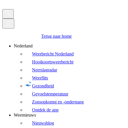
Terug naar home
Nederland
Weerbericht Nederland
Hooikoortsweerbericht
Neerslagradar
Weerflits
Gezondheid
Gevoelstemperatuur
Zonsopkomst en -ondergang
Ontdek de app
Weernieuws
Nieuwsblog