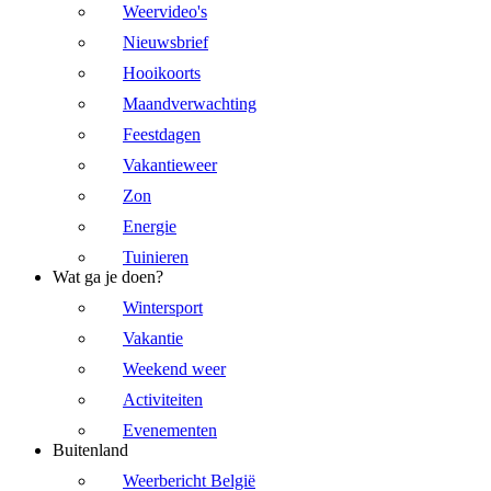
Weervideo's
Nieuwsbrief
Hooikoorts
Maandverwachting
Feestdagen
Vakantieweer
Zon
Energie
Tuinieren
Wat ga je doen?
Wintersport
Vakantie
Weekend weer
Activiteiten
Evenementen
Buitenland
Weerbericht België