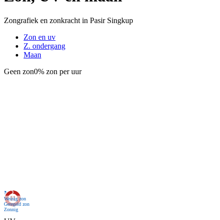
Zongrafiek en zonkracht in Pasir Singkup
Zon en uv
Z. ondergang
Maan
Geen zon
0% zon per uur
Nu
Weinig zon
Geregeld zon
Zonnig