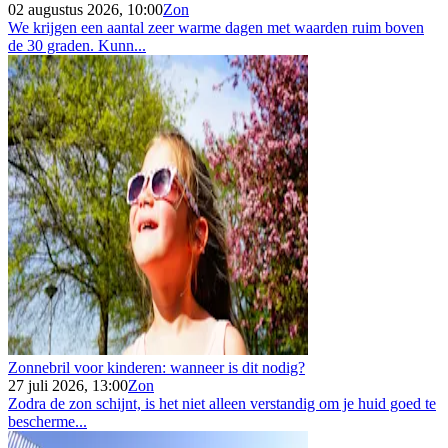
02 augustus 2026, 10:00
Zon
We krijgen een aantal zeer warme dagen met waarden ruim boven
de 30 graden. Kunn...
Zonnebril voor kinderen: wanneer is dit nodig?
27 juli 2026, 13:00
Zon
Zodra de zon schijnt, is het niet alleen verstandig om je huid goed te
bescherme...