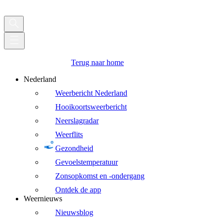
Terug naar home
Nederland
Weerbericht Nederland
Hooikoortsweerbericht
Neerslagradar
Weerflits
Gezondheid
Gevoelstemperatuur
Zonsopkomst en -ondergang
Ontdek de app
Weernieuws
Nieuwsblog