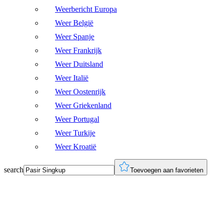
Weerbericht Europa
Weer België
Weer Spanje
Weer Frankrijk
Weer Duitsland
Weer Italië
Weer Oostenrijk
Weer Griekenland
Weer Portugal
Weer Turkije
Weer Kroatië
search
Toevoegen aan favorieten