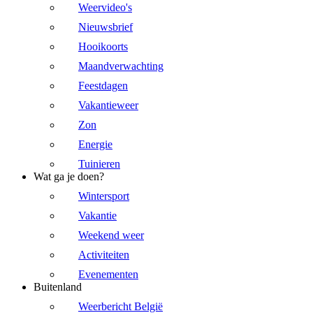
Weervideo's
Nieuwsbrief
Hooikoorts
Maandverwachting
Feestdagen
Vakantieweer
Zon
Energie
Tuinieren
Wat ga je doen?
Wintersport
Vakantie
Weekend weer
Activiteiten
Evenementen
Buitenland
Weerbericht België