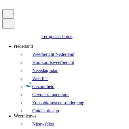
Terug naar home
Nederland
Weerbericht Nederland
Hooikoortsweerbericht
Neerslagradar
Weerflits
Gezondheid
Gevoelstemperatuur
Zonsopkomst en -ondergang
Ontdek de app
Weernieuws
Nieuwsblog