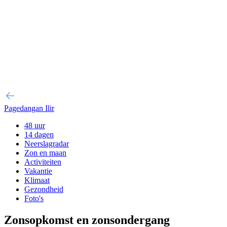
Pagedangan Ilir
48 uur
14 dagen
Neerslagradar
Zon en maan
Activiteiten
Vakantie
Klimaat
Gezondheid
Foto's
Zonsopkomst en zonsondergang