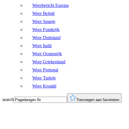
Weerbericht Europa
Weer België
Weer Spanje
Weer Frankrijk
Weer Duitsland
Weer Italië
Weer Oostenrijk
Weer Griekenland
Weer Portugal
Weer Turkije
Weer Kroatië
search
Toevoegen aan favorieten