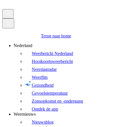
Terug naar home
Nederland
Weerbericht Nederland
Hooikoortsweerbericht
Neerslagradar
Weerflits
Gezondheid
Gevoelstemperatuur
Zonsopkomst en -ondergang
Ontdek de app
Weernieuws
Nieuwsblog