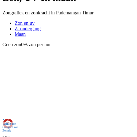
Zongrafiek en zonkracht in Pademangan Timur
Zon en uv
Z. ondergang
Maan
Geen zon
0% zon per uur
Nu
Weinig zon
Geregeld zon
Zonnig