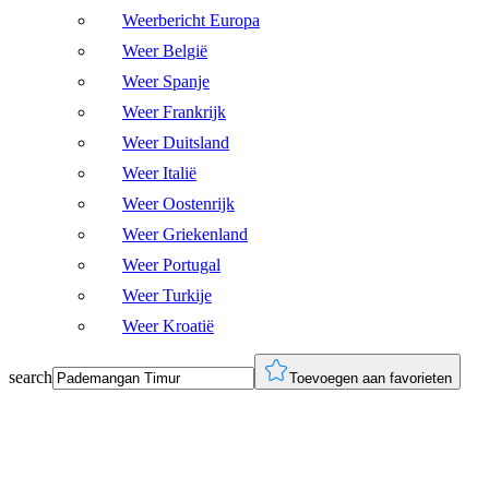
Weerbericht Europa
Weer België
Weer Spanje
Weer Frankrijk
Weer Duitsland
Weer Italië
Weer Oostenrijk
Weer Griekenland
Weer Portugal
Weer Turkije
Weer Kroatië
search
Toevoegen aan favorieten