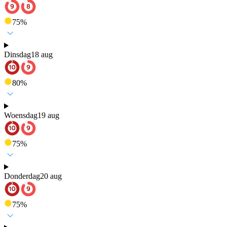
75
%
Dinsdag
18 aug
80
%
Woensdag
19 aug
75
%
Donderdag
20 aug
75
%