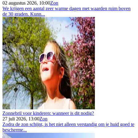
02 augustus 2026, 10:00
Zon
We krijgen een aantal zeer warme dagen met waarden ruim boven
de 30 graden. Kunn...
Zonnebril voor kinderen: wanneer is dit nodig?
27 juli 2026, 13:00
Zon
Zodra de zon schijnt, is het niet alleen verstandig om je huid goed te
bescherme...