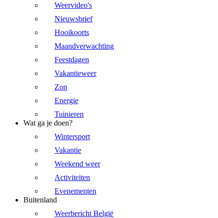
Weervideo's
Nieuwsbrief
Hooikoorts
Maandverwachting
Feestdagen
Vakantieweer
Zon
Energie
Tuinieren
Wat ga je doen?
Wintersport
Vakantie
Weekend weer
Activiteiten
Evenementen
Buitenland
Weerbericht België