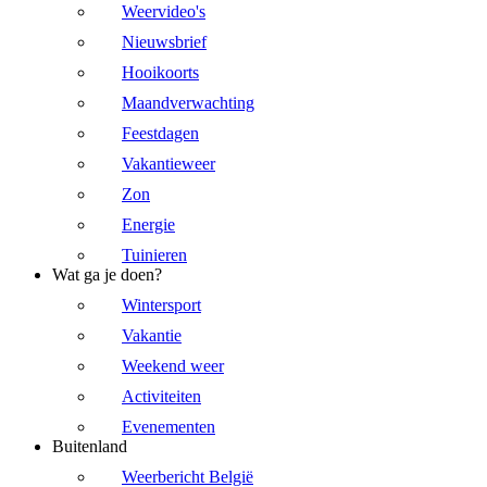
Weervideo's
Nieuwsbrief
Hooikoorts
Maandverwachting
Feestdagen
Vakantieweer
Zon
Energie
Tuinieren
Wat ga je doen?
Wintersport
Vakantie
Weekend weer
Activiteiten
Evenementen
Buitenland
Weerbericht België