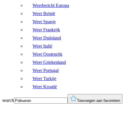
Weerbericht Europa
Weer België
Weer Spanje
Weer Frankrijk
Weer Duitsland
Weer Italië
Weer Oostenrijk
Weer Griekenland
Weer Portugal
Weer Turkije
Weer Kroatië
search
Toevoegen aan favorieten