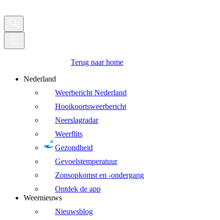
Terug naar home
Nederland
Weerbericht Nederland
Hooikoortsweerbericht
Neerslagradar
Weerflits
Gezondheid
Gevoelstemperatuur
Zonsopkomst en -ondergang
Ontdek de app
Weernieuws
Nieuwsblog