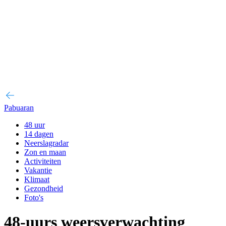
Pabuaran
48 uur
14 dagen
Neerslagradar
Zon en maan
Activiteiten
Vakantie
Klimaat
Gezondheid
Foto's
48-uurs weersverwachting