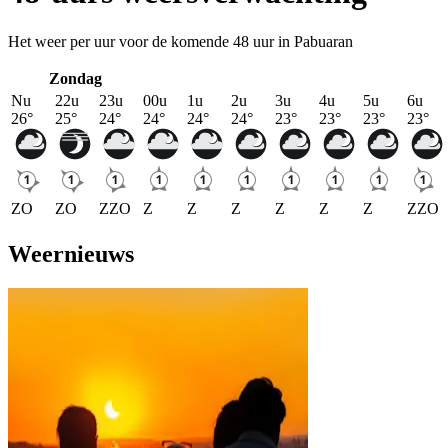
Het weer per uur voor de komende 48 uur in Pabuaran
Zondag
Nu
22u
23u
00u
1u
2u
3u
4u
5u
6u
26
°
25
°
24
°
24
°
24
°
24
°
23
°
23
°
23
°
23
°
ZO
ZO
ZZO
Z
Z
Z
Z
Z
Z
ZZO
Weernieuws