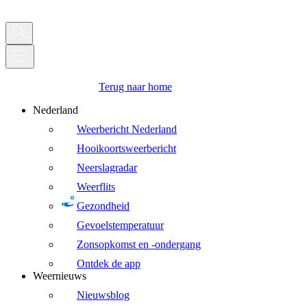
Terug naar home
Nederland
Weerbericht Nederland
Hooikoortsweerbericht
Neerslagradar
Weerflits
Gezondheid
Gevoelstemperatuur
Zonsopkomst en -ondergang
Ontdek de app
Weernieuws
Nieuwsblog