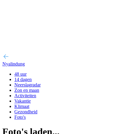
Nyalindung
48 uur
14 dagen
Neerslagradar
Zon en maan
Activiteiten
Vakantie
Klimaat
Gezondheid
Foto's
Foto's laden...