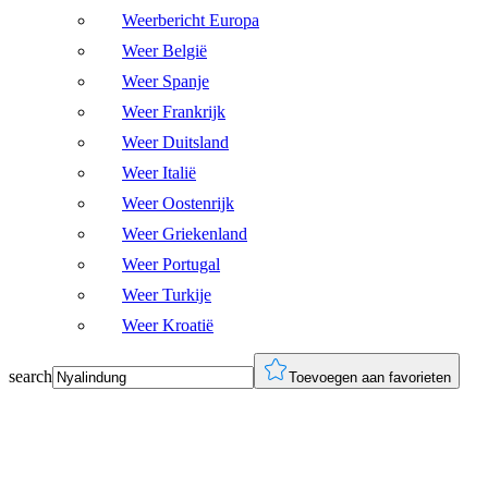
Weerbericht Europa
Weer België
Weer Spanje
Weer Frankrijk
Weer Duitsland
Weer Italië
Weer Oostenrijk
Weer Griekenland
Weer Portugal
Weer Turkije
Weer Kroatië
search
Toevoegen aan favorieten