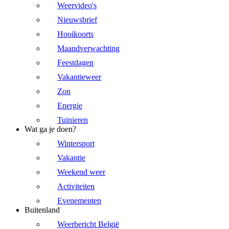
Weervideo's
Nieuwsbrief
Hooikoorts
Maandverwachting
Feestdagen
Vakantieweer
Zon
Energie
Tuinieren
Wat ga je doen?
Wintersport
Vakantie
Weekend weer
Activiteiten
Evenementen
Buitenland
Weerbericht België