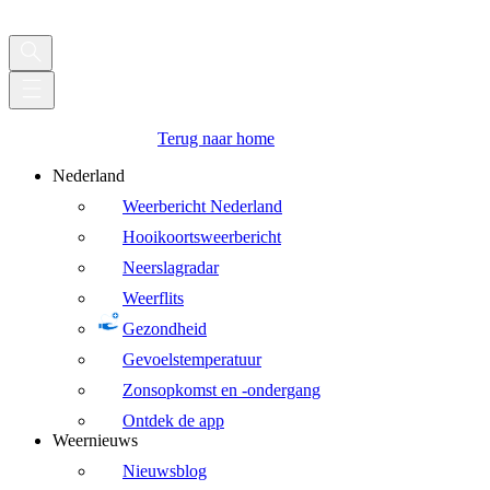
Terug naar home
Nederland
Weerbericht Nederland
Hooikoortsweerbericht
Neerslagradar
Weerflits
Gezondheid
Gevoelstemperatuur
Zonsopkomst en -ondergang
Ontdek de app
Weernieuws
Nieuwsblog