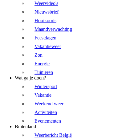
Weervideo's
Nieuwsbrief
Hooikoorts
Maandverwachting
Feestdagen
Vakantieweer
Zon
Energie
Tuinieren
Wat ga je doen?
Wintersport
Vakantie
Weekend weer
Activiteiten
Evenementen
Buitenland
Weerbericht België