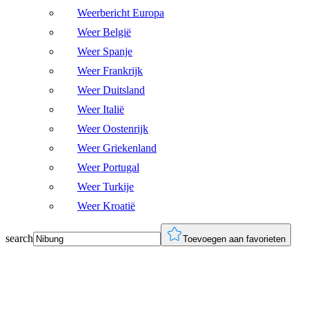
Weerbericht Europa
Weer België
Weer Spanje
Weer Frankrijk
Weer Duitsland
Weer Italië
Weer Oostenrijk
Weer Griekenland
Weer Portugal
Weer Turkije
Weer Kroatië
search
Toevoegen aan favorieten