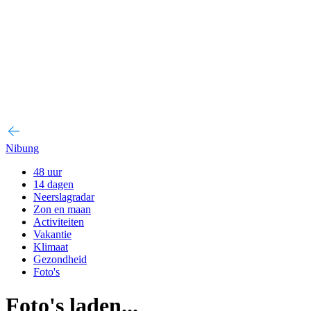
Nibung
48 uur
14 dagen
Neerslagradar
Zon en maan
Activiteiten
Vakantie
Klimaat
Gezondheid
Foto's
Foto's laden...