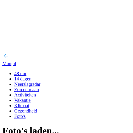
Munjul
48 uur
14 dagen
Neerslagradar
Zon en maan
Activiteiten
Vakantie
Klimaat
Gezondheid
Foto's
Foto's laden...