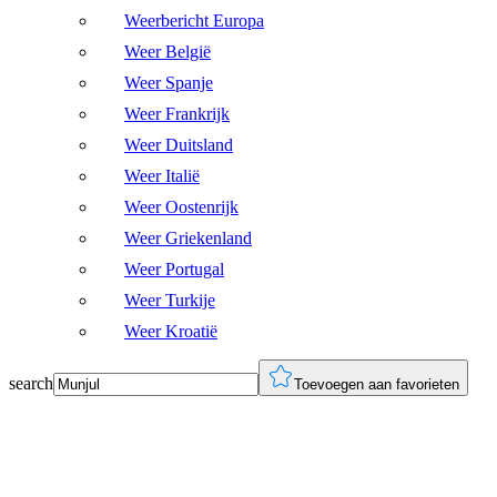
Weerbericht Europa
Weer België
Weer Spanje
Weer Frankrijk
Weer Duitsland
Weer Italië
Weer Oostenrijk
Weer Griekenland
Weer Portugal
Weer Turkije
Weer Kroatië
search
Toevoegen aan favorieten