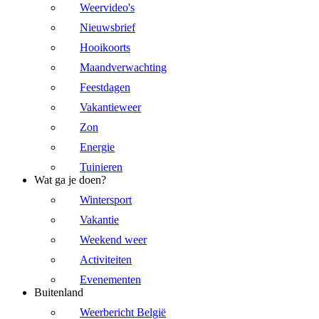
Weervideo's
Nieuwsbrief
Hooikoorts
Maandverwachting
Feestdagen
Vakantieweer
Zon
Energie
Tuinieren
Wat ga je doen?
Wintersport
Vakantie
Weekend weer
Activiteiten
Evenementen
Buitenland
Weerbericht België