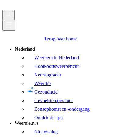
Terug naar home
Nederland
Weerbericht Nederland
Hooikoortsweerbericht
Neerslagradar
Weerflits
Gezondheid
Gevoelstemperatuur
Zonsopkomst en -ondergang
Ontdek de app
Weernieuws
Nieuwsblog