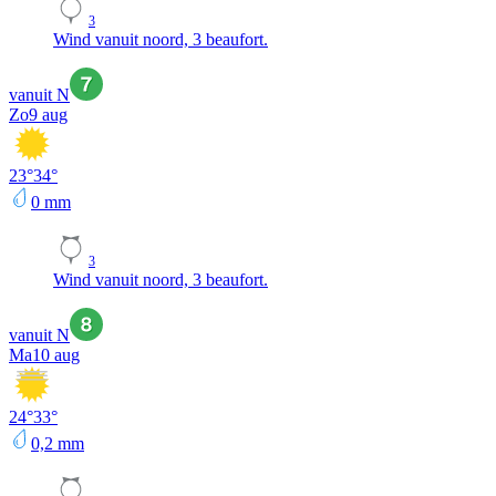
3
Wind vanuit noord, 3 beaufort.
vanuit N
Zo
9 aug
23
°
34
°
0
mm
3
Wind vanuit noord, 3 beaufort.
vanuit N
Ma
10 aug
24
°
33
°
0,2
mm