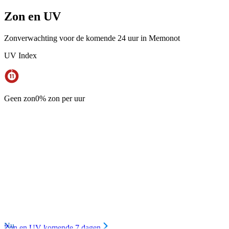
Zon en UV
Zonverwachting voor de komende 24 uur in Memonot
UV Index
Geen zon
0% zon per uur
Nu
Zon en UV komende 7 dagen