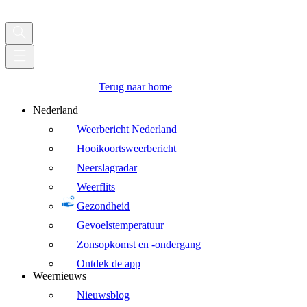
Terug naar home
Nederland
Weerbericht Nederland
Hooikoortsweerbericht
Neerslagradar
Weerflits
Gezondheid
Gevoelstemperatuur
Zonsopkomst en -ondergang
Ontdek de app
Weernieuws
Nieuwsblog