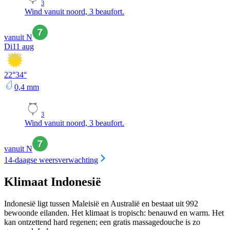
3
Wind vanuit noord, 3 beaufort.
vanuit N
Di
11 aug
22
°
34
°
0,4
mm
3
Wind vanuit noord, 3 beaufort.
vanuit N
14-daagse weersverwachting
Klimaat Indonesië
Indonesië ligt tussen Maleisië en Australië en bestaat uit 992
bewoonde eilanden. Het klimaat is tropisch: benauwd en warm. Het
kan ontzettend hard regenen; een gratis massagedouche is zo