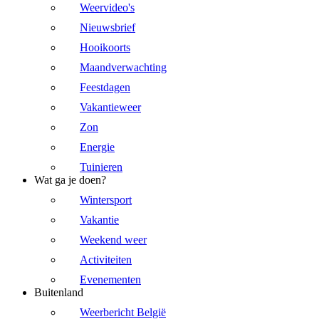
Weervideo's
Nieuwsbrief
Hooikoorts
Maandverwachting
Feestdagen
Vakantieweer
Zon
Energie
Tuinieren
Wat ga je doen?
Wintersport
Vakantie
Weekend weer
Activiteiten
Evenementen
Buitenland
Weerbericht België