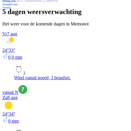
Weinig zon
Geregeld zon
Zonnig
5 dagen weersverwachting
Het weer voor de komende dagen in Memonot
Vr
7 aug
24
°
33
°
0,9
mm
3
Wind vanuit noord, 3 beaufort.
vanuit N
Za
8 aug
24
°
34
°
0
mm