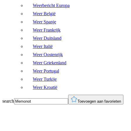
Weerbericht Europa
Weer België
Weer Spanje
Weer Frankrijk
Weer Duitsland
Weer Italië
Weer Oostenrijk
Weer Griekenland
Weer Portugal
Weer Turkije
Weer Kroatië
search
Toevoegen aan favorieten