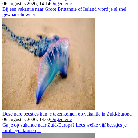
06 augustus 2026, 14:14
Ongedierte
Bij een vakantie naar Groot-Brittannië of Ierland word je al snel
gewaarschuwd v...
Deze nare beestjes kun je tegenkomen op vakantie in Zuid-Europa
06 augustus 2026, 14:02
Ongedierte
Ga je op vakantie naar Zuid-Europa? Lees welke vijf beestjes je
kunt tegenkomen,...