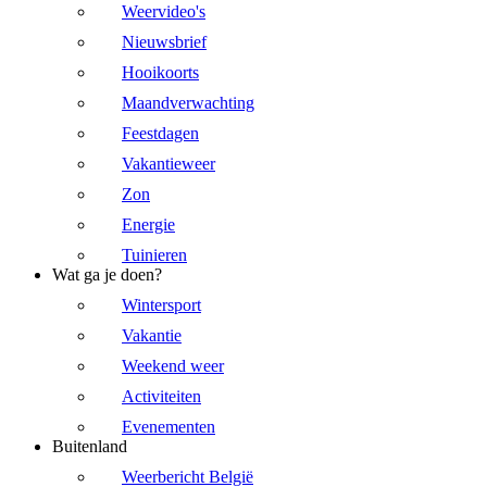
Weervideo's
Nieuwsbrief
Hooikoorts
Maandverwachting
Feestdagen
Vakantieweer
Zon
Energie
Tuinieren
Wat ga je doen?
Wintersport
Vakantie
Weekend weer
Activiteiten
Evenementen
Buitenland
Weerbericht België