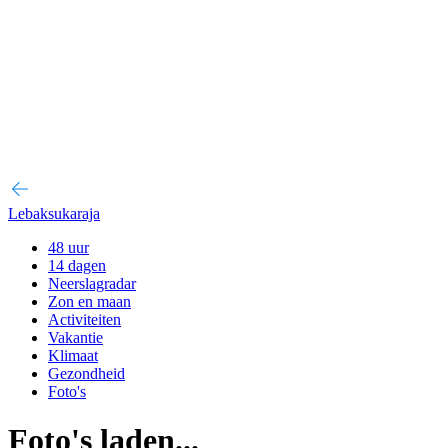
Lebaksukaraja
48 uur
14 dagen
Neerslagradar
Zon en maan
Activiteiten
Vakantie
Klimaat
Gezondheid
Foto's
Foto's laden...