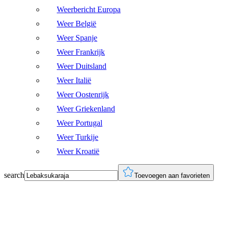
Weerbericht Europa
Weer België
Weer Spanje
Weer Frankrijk
Weer Duitsland
Weer Italië
Weer Oostenrijk
Weer Griekenland
Weer Portugal
Weer Turkije
Weer Kroatië
search
Toevoegen aan favorieten