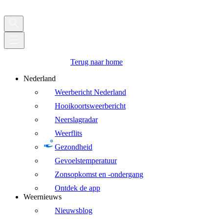
Terug naar home
Nederland
Weerbericht Nederland
Hooikoortsweerbericht
Neerslagradar
Weerflits
Gezondheid
Gevoelstemperatuur
Zonsopkomst en -ondergang
Ontdek de app
Weernieuws
Nieuwsblog