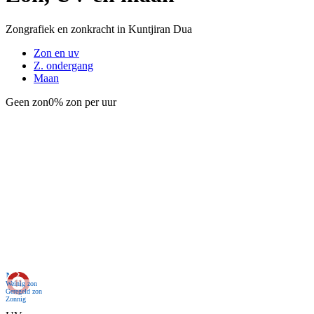
Zongrafiek en zonkracht in Kuntjiran Dua
Zon en uv
Z. ondergang
Maan
Geen zon
0% zon per uur
Nu
Weinig zon
Geregeld zon
Zonnig