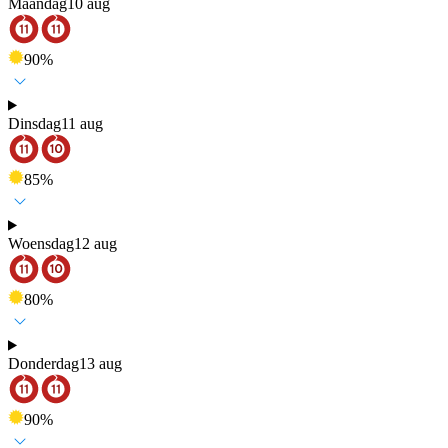
Maandag
10 aug
90
%
Dinsdag
11 aug
85
%
Woensdag
12 aug
80
%
Donderdag
13 aug
90
%