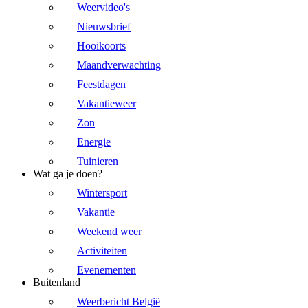
Weervideo's
Nieuwsbrief
Hooikoorts
Maandverwachting
Feestdagen
Vakantieweer
Zon
Energie
Tuinieren
Wat ga je doen?
Wintersport
Vakantie
Weekend weer
Activiteiten
Evenementen
Buitenland
Weerbericht België