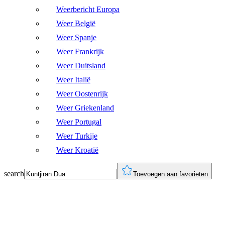
Weerbericht Europa
Weer België
Weer Spanje
Weer Frankrijk
Weer Duitsland
Weer Italië
Weer Oostenrijk
Weer Griekenland
Weer Portugal
Weer Turkije
Weer Kroatië
search
Toevoegen aan favorieten