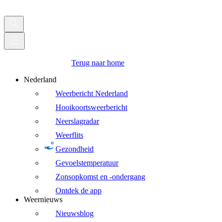
Terug naar home
Nederland
Weerbericht Nederland
Hooikoortsweerbericht
Neerslagradar
Weerflits
Gezondheid
Gevoelstemperatuur
Zonsopkomst en -ondergang
Ontdek de app
Weernieuws
Nieuwsblog