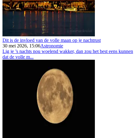
Dit is de invloed van de volle maan op je nachtrust
30 mei 2026, 15:06
Astronomie
Lig je ’s nachts nou woelend wakker, dan zou het best eens kunnen
dat de volle m...