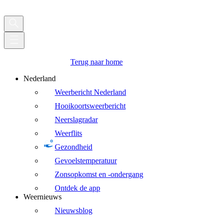
Terug naar home
Nederland
Weerbericht Nederland
Hooikoortsweerbericht
Neerslagradar
Weerflits
Gezondheid
Gevoelstemperatuur
Zonsopkomst en -ondergang
Ontdek de app
Weernieuws
Nieuwsblog