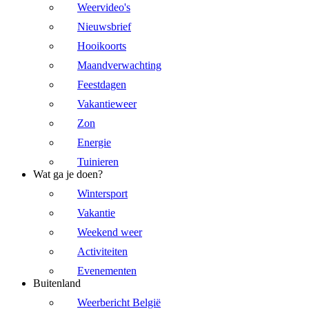
Weervideo's
Nieuwsbrief
Hooikoorts
Maandverwachting
Feestdagen
Vakantieweer
Zon
Energie
Tuinieren
Wat ga je doen?
Wintersport
Vakantie
Weekend weer
Activiteiten
Evenementen
Buitenland
Weerbericht België