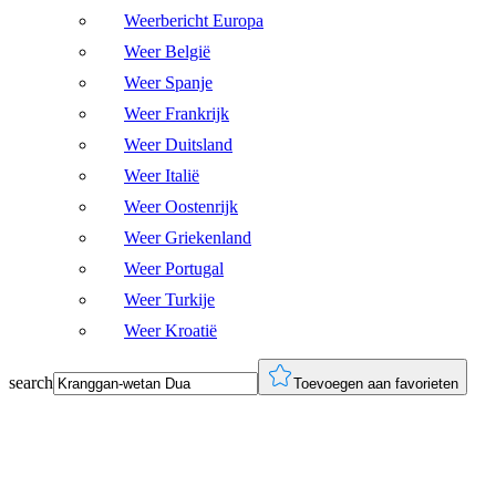
Weerbericht Europa
Weer België
Weer Spanje
Weer Frankrijk
Weer Duitsland
Weer Italië
Weer Oostenrijk
Weer Griekenland
Weer Portugal
Weer Turkije
Weer Kroatië
search
Toevoegen aan favorieten