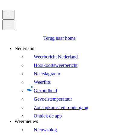
Terug naar home
Nederland
Weerbericht Nederland
Hooikoortsweerbericht
Neerslagradar
Weerflits
Gezondheid
Gevoelstemperatuur
Zonsopkomst en -ondergang
Ontdek de app
Weernieuws
Nieuwsblog