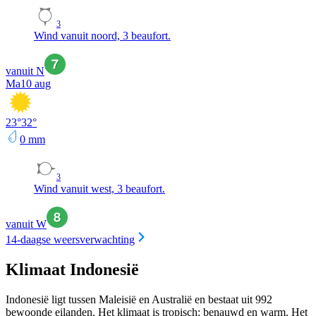
3
Wind vanuit noord, 3 beaufort.
vanuit N
Ma
10 aug
23
°
32
°
0
mm
3
Wind vanuit west, 3 beaufort.
vanuit W
14-daagse weersverwachting
Klimaat Indonesië
Indonesië ligt tussen Maleisië en Australië en bestaat uit 992
bewoonde eilanden. Het klimaat is tropisch: benauwd en warm. Het