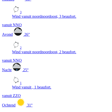
3
Wind vanuit noordnoordoost, 3 beaufort.
vanuit NNO
Avond
26
°
2
Wind vanuit noordnoordoost, 2 beaufort.
vanuit NNO
Nacht
25
°
1
Wind vanuit , 1 beaufort.
vanuit ZZO
Ochtend
31
°