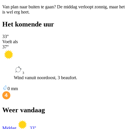
Van plan naar buiten te gaan? De middag verloopt zonnig, maar het
is wel erg heet.
Het komende uur
33
°
Voelt als
37
°
3
Wind vanuit noordoost, 3 beaufort.
0
mm
Weer vandaag
Middag
33
°