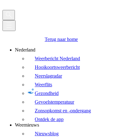
Terug naar home
Nederland
Weerbericht Nederland
Hooikoortsweerbericht
Neerslagradar
Weerflits
Gezondheid
Gevoelstemperatuur
Zonsopkomst en -ondergang
Ontdek de app
Weernieuws
Nieuwsblog