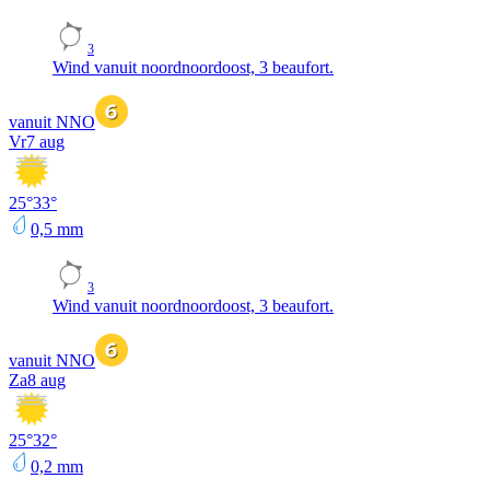
3
Wind vanuit noordnoordoost, 3 beaufort.
vanuit NNO
Vr
7 aug
25
°
33
°
0,5
mm
3
Wind vanuit noordnoordoost, 3 beaufort.
vanuit NNO
Za
8 aug
25
°
32
°
0,2
mm