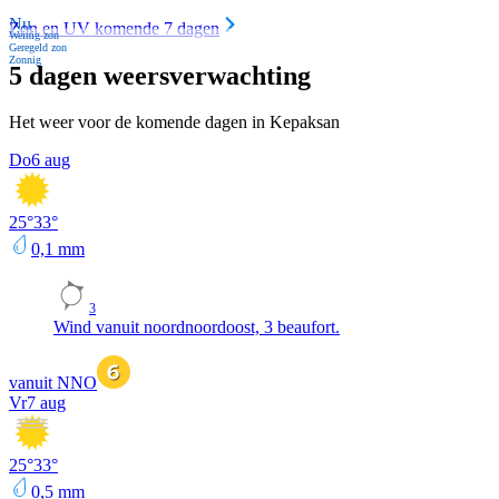
Nu
Zon en UV komende 7 dagen
Weinig zon
Geregeld zon
Zonnig
5 dagen weersverwachting
Het weer voor de komende dagen in Kepaksan
Do
6 aug
25
°
33
°
0,1
mm
3
Wind vanuit noordnoordoost, 3 beaufort.
vanuit NNO
Vr
7 aug
25
°
33
°
0,5
mm