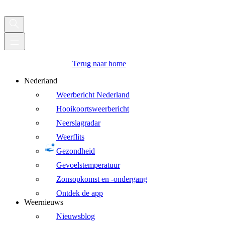
Terug naar home
Nederland
Weerbericht Nederland
Hooikoortsweerbericht
Neerslagradar
Weerflits
Gezondheid
Gevoelstemperatuur
Zonsopkomst en -ondergang
Ontdek de app
Weernieuws
Nieuwsblog