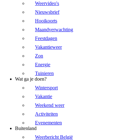
Weervideo's
Nieuwsbrief
Hooikoorts
Maandverwachting
Feestdagen
Vakantieweer
Zon
Energie
Tuinieren
Wat ga je doen?
Wintersport
Vakantie
Weekend weer
Activiteiten
Evenementen
Buitenland
Weerbericht België