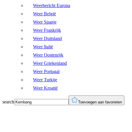
Weerbericht Europa
Weer België
Weer Spanje
Weer Frankrijk
Weer Duitsland
Weer Italië
Weer Oostenrijk
Weer Griekenland
Weer Portugal
Weer Turkije
Weer Kroatië
search
Toevoegen aan favorieten