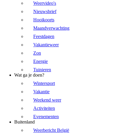
Weervideo's
Nieuwsbrief
Hooikoorts
Maandverwachting
Feestdagen
Vakantieweer
Zon
Energie
Tuinieren
Wat ga je doen?
Wintersport
Vakantie
Weekend weer
Activiteiten
Evenementen
Buitenland
Weerbericht België