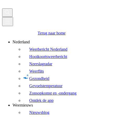
Terug naar home
Nederland
Weerbericht Nederland
Hooikoortsweerbericht
Neerslagradar
Weerflits
Gezondheid
Gevoelstemperatuur
Zonsopkomst en -ondergang
Ontdek de app
Weernieuws
Nieuwsblog