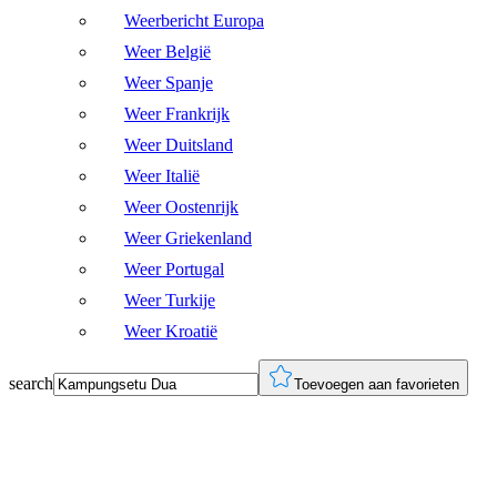
Weerbericht Europa
Weer België
Weer Spanje
Weer Frankrijk
Weer Duitsland
Weer Italië
Weer Oostenrijk
Weer Griekenland
Weer Portugal
Weer Turkije
Weer Kroatië
search
Toevoegen aan favorieten