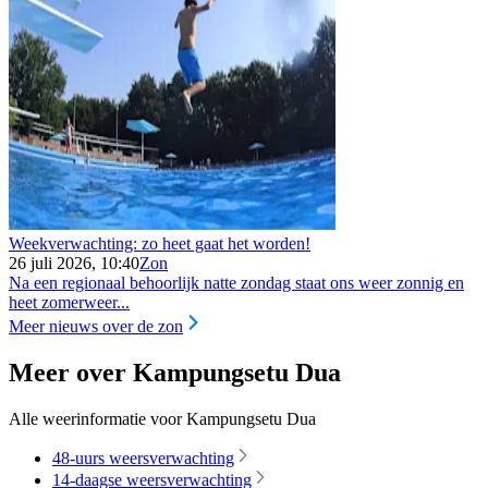
Weekverwachting: zo heet gaat het worden!
26 juli 2026, 10:40
Zon
Na een regionaal behoorlijk natte zondag staat ons weer zonnig en
heet zomerweer...
Meer nieuws over de zon
Meer over Kampungsetu Dua
Alle weerinformatie voor Kampungsetu Dua
48-uurs weersverwachting
14-daagse weersverwachting