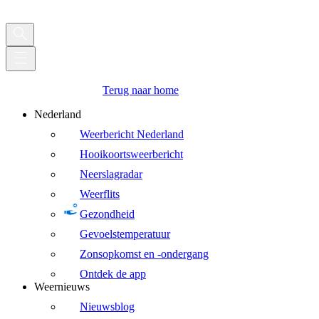
Terug naar home
Nederland
Weerbericht Nederland
Hooikoortsweerbericht
Neerslagradar
Weerflits
Gezondheid
Gevoelstemperatuur
Zonsopkomst en -ondergang
Ontdek de app
Weernieuws
Nieuwsblog