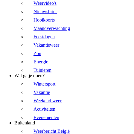
Weervideo's
Nieuwsbrief
Hooikoorts
Maandverwachting
Feestdagen
Vakantieweer
Zon
Energie
Tuinieren
Wat ga je doen?
Wintersport
Vakantie
Weekend weer
Activiteiten
Evenementen
Buitenland
Weerbericht België