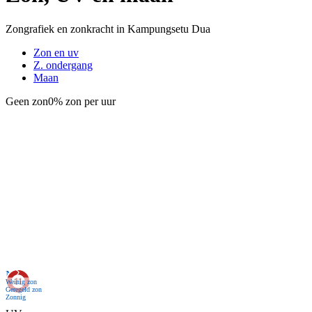
Zongrafiek en zonkracht in Kampungsetu Dua
Zon en uv
Z. ondergang
Maan
Geen zon
0% zon per uur
Nu
Weinig zon
Geregeld zon
Zonnig