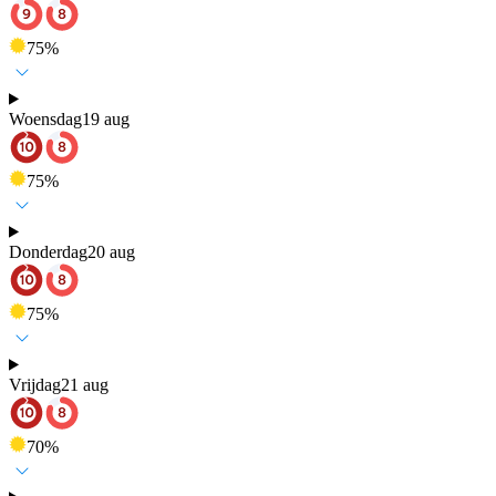
75
%
Woensdag
19 aug
75
%
Donderdag
20 aug
75
%
Vrijdag
21 aug
70
%