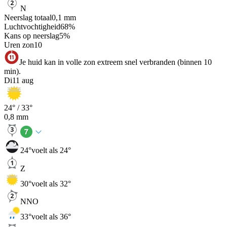
N
Neerslag totaal
0,1
mm
Luchtvochtigheid
68
%
Kans op neerslag
5
%
Uren zon
10
Je huid kan in volle zon extreem snel verbranden (binnen 10
min).
Di
11 aug
24
° /
33
°
0,8
mm
24
°
voelt als 24°
Z
30
°
voelt als 32°
NNO
33
°
voelt als 36°