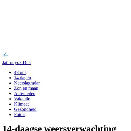
Jatironyok Dua
48 uur
14 dagen
Neerslagradar
Zon en maan
Activiteiten
Vakantie
Klimaat
Gezondheid
Foto's
14-daagse weersverwachting