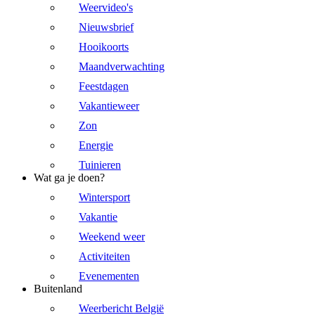
Weervideo's
Nieuwsbrief
Hooikoorts
Maandverwachting
Feestdagen
Vakantieweer
Zon
Energie
Tuinieren
Wat ga je doen?
Wintersport
Vakantie
Weekend weer
Activiteiten
Evenementen
Buitenland
Weerbericht België