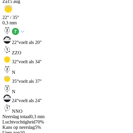
Za
15 aug
22
° /
35
°
0,3
mm
22
°
voelt als 20°
ZZO
32
°
voelt als 34°
N
35
°
voelt als 37°
N
24
°
voelt als 24°
NNO
Neerslag totaal
0,3
mm
Luchtvochtigheid
70
%
Kans op neerslag
5
%
Uren zon
10