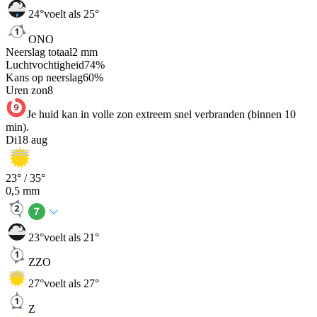
24
°
voelt als 25°
ONO
Neerslag totaal
2
mm
Luchtvochtigheid
74
%
Kans op neerslag
60
%
Uren zon
8
Je huid kan in volle zon extreem snel verbranden (binnen 10
min).
Di
18 aug
23
° /
35
°
0,5
mm
23
°
voelt als 21°
ZZO
27
°
voelt als 27°
Z