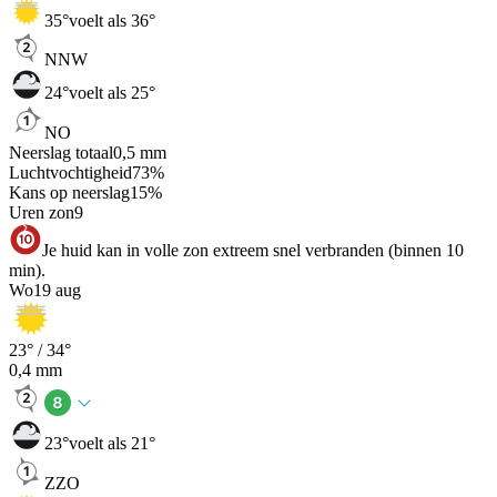
35
°
voelt als 36°
NNW
24
°
voelt als 25°
NO
Neerslag totaal
0,5
mm
Luchtvochtigheid
73
%
Kans op neerslag
15
%
Uren zon
9
Je huid kan in volle zon extreem snel verbranden (binnen 10
min).
Wo
19 aug
23
° /
34
°
0,4
mm
23
°
voelt als 21°
ZZO