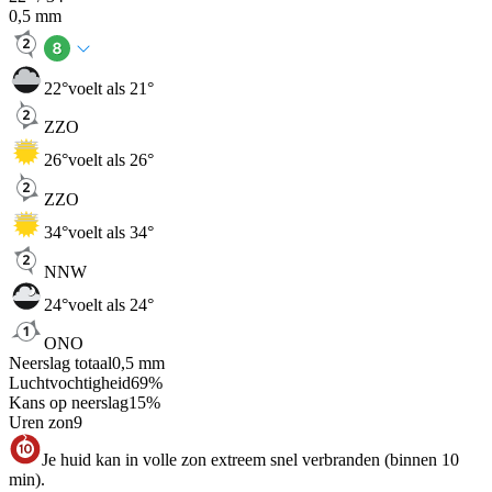
0,5
mm
22
°
voelt als 21°
ZZO
26
°
voelt als 26°
ZZO
34
°
voelt als 34°
NNW
24
°
voelt als 24°
ONO
Neerslag totaal
0,5
mm
Luchtvochtigheid
69
%
Kans op neerslag
15
%
Uren zon
9
Je huid kan in volle zon extreem snel verbranden (binnen 10
min).