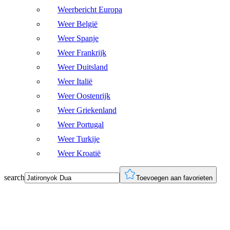
Weerbericht Europa
Weer België
Weer Spanje
Weer Frankrijk
Weer Duitsland
Weer Italië
Weer Oostenrijk
Weer Griekenland
Weer Portugal
Weer Turkije
Weer Kroatië
search
Toevoegen aan favorieten