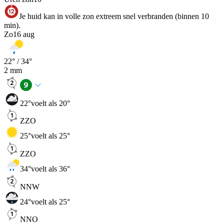
Je huid kan in volle zon extreem snel verbranden (binnen 10
min).
Zo
16 aug
22
° /
34
°
2
mm
22
°
voelt als 20°
ZZO
25
°
voelt als 25°
ZZO
34
°
voelt als 36°
NNW
24
°
voelt als 25°
NNO