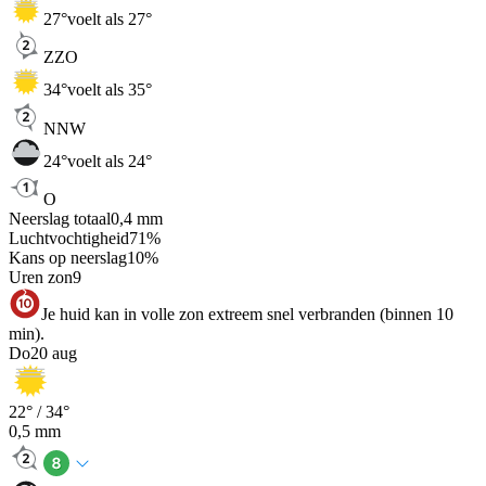
27
°
voelt als 27°
ZZO
34
°
voelt als 35°
NNW
24
°
voelt als 24°
O
Neerslag totaal
0,4
mm
Luchtvochtigheid
71
%
Kans op neerslag
10
%
Uren zon
9
Je huid kan in volle zon extreem snel verbranden (binnen 10
min).
Do
20 aug
22
° /
34
°
0,5
mm