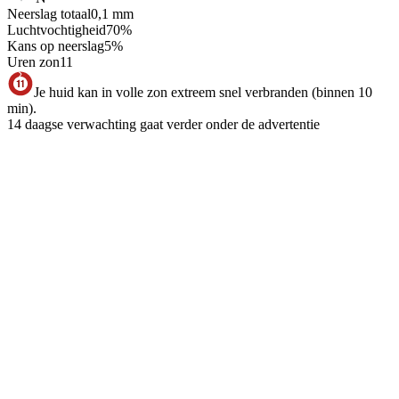
Neerslag totaal
0,1
mm
Luchtvochtigheid
70
%
Kans op neerslag
5
%
Uren zon
11
Je huid kan in volle zon extreem snel verbranden (binnen 10
min).
14 daagse verwachting gaat verder onder de advertentie