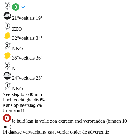
21
°
voelt als 19°
ZZO
32
°
voelt als 34°
NNO
35
°
voelt als 36°
N
24
°
voelt als 23°
NNO
Neerslag totaal
0
mm
Luchtvochtigheid
69
%
Kans op neerslag
5
%
Uren zon
11
Je huid kan in volle zon extreem snel verbranden (binnen 10
min).
14 daagse verwachting gaat verder onder de advertentie