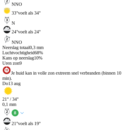
NNO
33
°
voelt als 34°
N
24
°
voelt als 24°
NNO
Neerslag totaal
0,3
mm
Luchtvochtigheid
68
%
Kans op neerslag
10
%
Uren zon
9
Je huid kan in volle zon extreem snel verbranden (binnen 10
min).
Do
13 aug
21
° /
34
°
0,1
mm
21
°
voelt als 19°