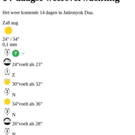
Het weer komende 14 dagen in Jatironyok Dua.
Za
8 aug
24
° /
34
°
0,1
mm
24
°
voelt als 23°
Z
30
°
voelt als 32°
N
34
°
voelt als 36°
N
26
°
voelt als 28°
N