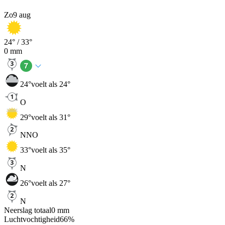
Zo
9 aug
24
° /
33
°
0
mm
24
°
voelt als 24°
O
29
°
voelt als 31°
NNO
33
°
voelt als 35°
N
26
°
voelt als 27°
N
Neerslag totaal
0
mm
Luchtvochtigheid
66
%