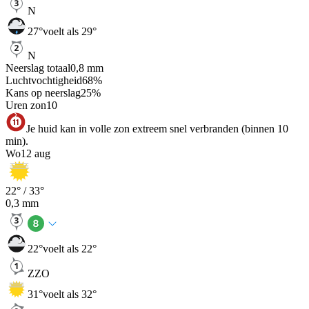
N
27
°
voelt als 29°
N
Neerslag totaal
0,8
mm
Luchtvochtigheid
68
%
Kans op neerslag
25
%
Uren zon
10
Je huid kan in volle zon extreem snel verbranden (binnen 10
min).
Wo
12 aug
22
° /
33
°
0,3
mm
22
°
voelt als 22°
ZZO
31
°
voelt als 32°