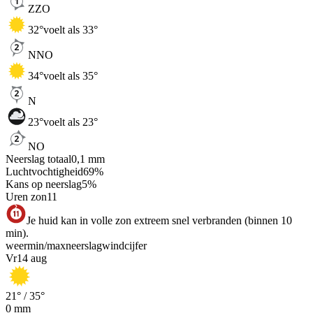
ZZO
32
°
voelt als 33°
NNO
34
°
voelt als 35°
N
23
°
voelt als 23°
NO
Neerslag totaal
0,1
mm
Luchtvochtigheid
69
%
Kans op neerslag
5
%
Uren zon
11
Je huid kan in volle zon extreem snel verbranden (binnen 10
min).
weer
min
/
max
neerslag
wind
cijfer
Vr
14 aug
21
° /
35
°
0
mm