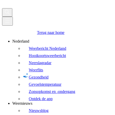
Terug naar home
Nederland
Weerbericht Nederland
Hooikoortsweerbericht
Neerslagradar
Weerflits
Gezondheid
Gevoelstemperatuur
Zonsopkomst en -ondergang
Ontdek de app
Weernieuws
Nieuwsblog