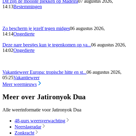
Dit zijn de mooiste plekken op Madeira
07 augustus 2026,
14:13
Bestemmingen
Zo bescherm je jezelf tegen midges
06 augustus 2026,
14:14
Ongedierte
Deze nare beestjes kun je tegenkomen op va...
06 augustus 2026,
14:02
Ongedierte
Vakantieweer Europa: tropische hitte en st...
06 augustus 2026,
05:25
Vakantieweer
Meer weernieuws
Meer over Jatironyok Dua
Alle weerinformatie voor Jatironyok Dua
48-uurs weersverwachting
Neerslagradar
Zonkracht