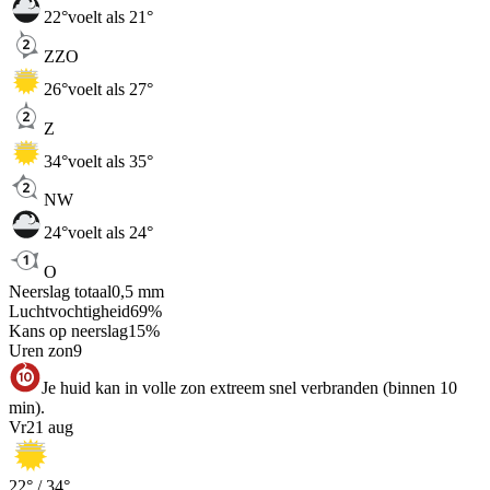
22
°
voelt als 21°
ZZO
26
°
voelt als 27°
Z
34
°
voelt als 35°
NW
24
°
voelt als 24°
O
Neerslag totaal
0,5
mm
Luchtvochtigheid
69
%
Kans op neerslag
15
%
Uren zon
9
Je huid kan in volle zon extreem snel verbranden (binnen 10
min).
Vr
21 aug
22
° /
34
°