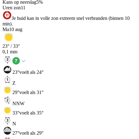
Kans op neerslag
5
%
Uren zon
11
Je huid kan in volle zon extreem snel verbranden (binnen 10
min).
Ma
10 aug
23
° /
33
°
0,1
mm
23
°
voelt als 24°
Z
29
°
voelt als 31°
NNW
33
°
voelt als 35°
N
27
°
voelt als 29°