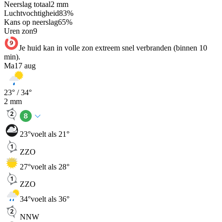
Neerslag totaal
2
mm
Luchtvochtigheid
83
%
Kans op neerslag
65
%
Uren zon
9
Je huid kan in volle zon extreem snel verbranden (binnen 10
min).
Ma
17 aug
23
° /
34
°
2
mm
23
°
voelt als 21°
ZZO
27
°
voelt als 28°
ZZO
34
°
voelt als 36°
NNW