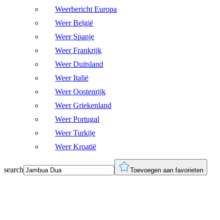
Weerbericht Europa
Weer België
Weer Spanje
Weer Frankrijk
Weer Duitsland
Weer Italië
Weer Oostenrijk
Weer Griekenland
Weer Portugal
Weer Turkije
Weer Kroatië
search
Toevoegen aan favorieten