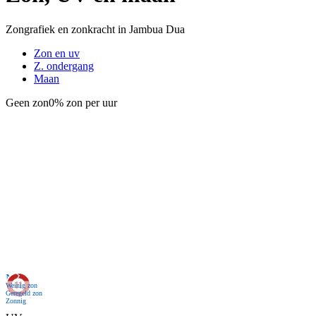
Zongrafiek en zonkracht in Jambua Dua
Zon en uv
Z. ondergang
Maan
Geen zon
0% zon per uur
Nu
Weinig zon
Geregeld zon
Zonnig