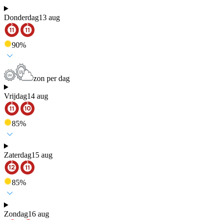
Donderdag
13 aug
90
%
zon per dag
Vrijdag
14 aug
85
%
Zaterdag
15 aug
85
%
Zondag
16 aug