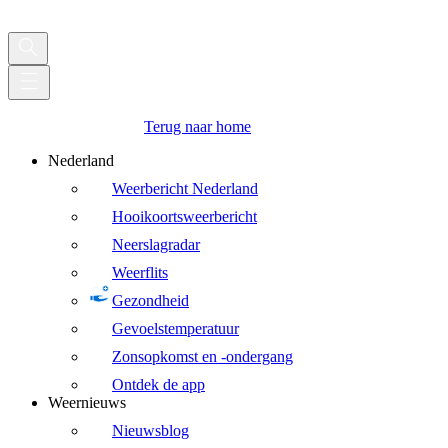
Terug naar home
Nederland
Weerbericht Nederland
Hooikoortsweerbericht
Neerslagradar
Weerflits
Gezondheid
Gevoelstemperatuur
Zonsopkomst en -ondergang
Ontdek de app
Weernieuws
Nieuwsblog