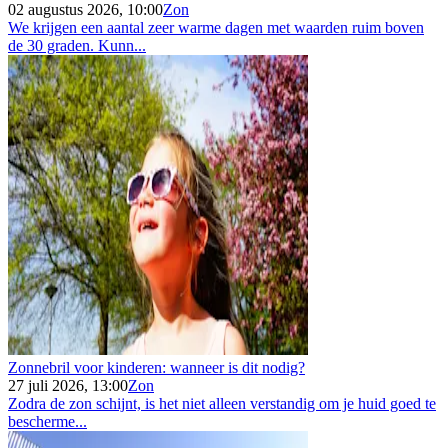
02 augustus 2026, 10:00
Zon
We krijgen een aantal zeer warme dagen met waarden ruim boven
de 30 graden. Kunn...
Zonnebril voor kinderen: wanneer is dit nodig?
27 juli 2026, 13:00
Zon
Zodra de zon schijnt, is het niet alleen verstandig om je huid goed te
bescherme...