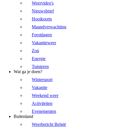
Weervideo's
Nieuwsbrief
Hooikoorts
Maandverwachting
Feestdagen
Vakantieweer
Zon
Energie
Tuinieren
Wat ga je doen?
Wintersport
Vakantie
Weekend weer
Activiteiten
Evenementen
Buitenland
Weerbericht België