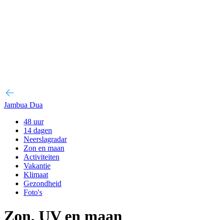
Jambua Dua
48 uur
14 dagen
Neerslagradar
Zon en maan
Activiteiten
Vakantie
Klimaat
Gezondheid
Foto's
Zon, UV en maan