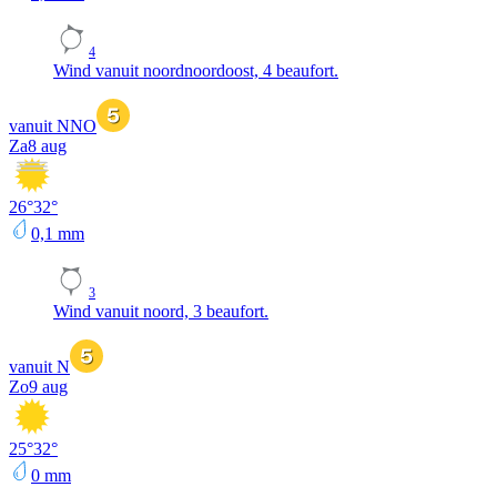
4
Wind vanuit noordnoordoost, 4 beaufort.
vanuit NNO
Za
8 aug
26
°
32
°
0,1
mm
3
Wind vanuit noord, 3 beaufort.
vanuit N
Zo
9 aug
25
°
32
°
0
mm