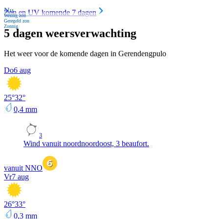
Nu
Zon en UV komende 7 dagen
Weinig zon
Geregeld zon
Zonnig
5 dagen weersverwachting
Het weer voor de komende dagen in Gerendengpulo
Do
6 aug
25
°
32
°
0,4
mm
3
Wind vanuit noordnoordoost, 3 beaufort.
vanuit NNO
Vr
7 aug
26
°
33
°
0,3
mm