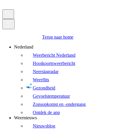
Terug naar home
Nederland
Weerbericht Nederland
Hooikoortsweerbericht
Neerslagradar
Weerflits
Gezondheid
Gevoelstemperatuur
Zonsopkomst en -ondergang
Ontdek de app
Weernieuws
Nieuwsblog