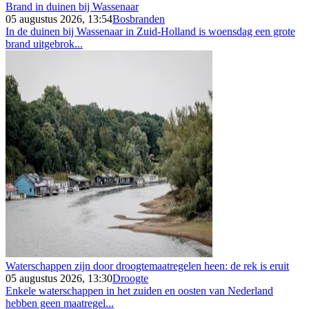
Brand in duinen bij Wassenaar
05 augustus 2026, 13:54
Bosbranden
In de duinen bij Wassenaar in Zuid-Holland is woensdag een grote
brand uitgebrok...
Waterschappen zijn door droogtemaatregelen heen: de rek is eruit
05 augustus 2026, 13:30
Droogte
Enkele waterschappen in het zuiden en oosten van Nederland
hebben geen maatregel...