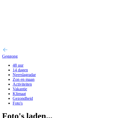
Geggong
48 uur
14 dagen
Neerslagradar
Zon en maan
Activiteiten
Vakantie
Klimaat
Gezondheid
Foto's
Foto's laden...