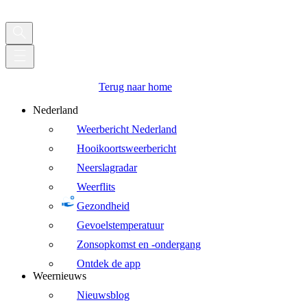
Terug naar home
Nederland
Weerbericht Nederland
Hooikoortsweerbericht
Neerslagradar
Weerflits
Gezondheid
Gevoelstemperatuur
Zonsopkomst en -ondergang
Ontdek de app
Weernieuws
Nieuwsblog