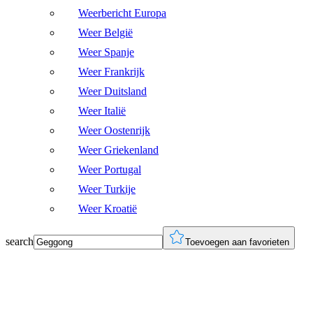
Weerbericht Europa
Weer België
Weer Spanje
Weer Frankrijk
Weer Duitsland
Weer Italië
Weer Oostenrijk
Weer Griekenland
Weer Portugal
Weer Turkije
Weer Kroatië
search
Toevoegen aan favorieten