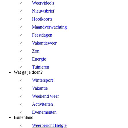
Weervideo's
Nieuwsbrief
Hooikoorts
Maandverwachting
Feestdagen
Vakantieweer
Zon
Energie
Tuinieren
Wat ga je doen?
Wintersport
Vakantie
Weekend weer
Activiteiten
Evenementen
Buitenland
Weerbericht België